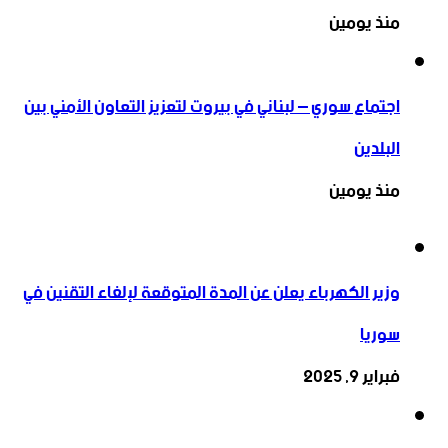
منذ يومين
اجتماع سوري – لبناني في بيروت لتعزيز التعاون ‏الأمني ‏بين
البلدين
منذ يومين
وزير الكهرباء يعلن عن المدة المتوقعة لإلغاء التقنين في
سوريا
فبراير 9, 2025