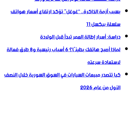
بسبب أزمة الذاكرة.. “غوغل” تؤكد ارتفاع أسعار هواتف
سلسلة بيكسل 11
دراسة: أسرار إطالة العمر تبدأ قبل الولادة
لماذا أصبح هاتفك بطيئًا؟ 6 أسباب رئيسية و8 طرق فعالة
لاستعادة سرعته
كيا تتصدر مبيعات السيارات في السوق السورية خلال النصف
الأول من عام 2026