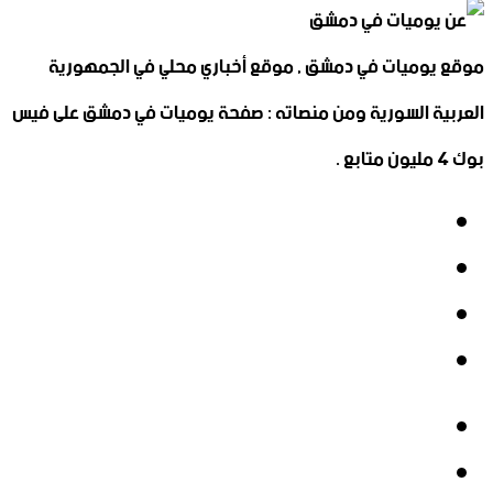
موقع يوميات في دمشق , موقع أخباري محلي في الجمهورية
العربية السورية ومن منصاته : صفحة يوميات في دمشق على فيس
بوك 4 مليون متابع .
فيسبوك
‫X
‫YouTube
انستقرام
فيسبوك
‫X