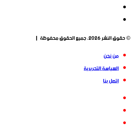
‫YouTube
انستقرام
© حقوق النشر 2026، جميع الحقوق محفوظة |
من نحن
السياسة التحريرية
اتصل بنا
فيسبوك
‫X
‫YouTube