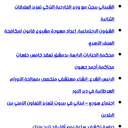
الشيباني يبحث مع وزير الخارجية التركي تعزيز العلاقات
الثنائية
الشؤون الاجتماعية: إعداد مسودة مشروع قانون لمكافحة
العنف الأسري ‏
محكمة الجنايات الرابعة بدمشق تعقد خامس جلسات
محاكمة أحمد حسون
الرئيس الشرع: إنشاء ‌‏مستشفى متخصص بمعالجة الأورام
السرطانية في دير الزور
اجتماع سوري – لبناني في بيروت لتعزيز التعاون ‏الأمني ‏بين
البلدين
دراسة تكشف: ساعة نوم أقل قد تزيد وزنك