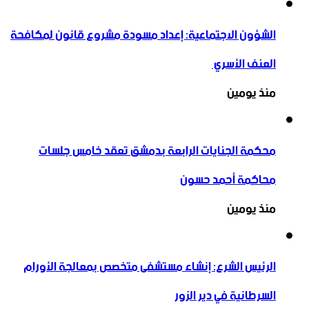
الشؤون الاجتماعية: إعداد مسودة مشروع قانون لمكافحة
العنف الأسري ‏
منذ يومين
محكمة الجنايات الرابعة بدمشق تعقد خامس جلسات
محاكمة أحمد حسون
منذ يومين
الرئيس الشرع: إنشاء ‌‏مستشفى متخصص بمعالجة الأورام
السرطانية في دير الزور