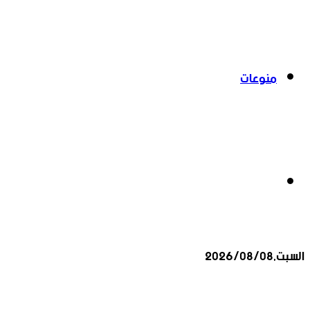
منوعات
بحث
السبت,2026/08/08
عن
أخبار عاجلة