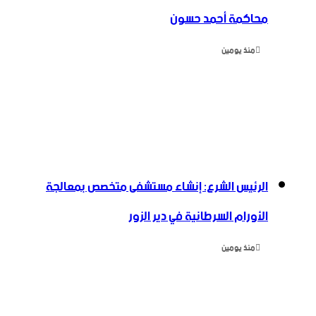
محاكمة أحمد حسون
منذ يومين
الرئيس الشرع: إنشاء ‌‏مستشفى متخصص بمعالجة
الأورام السرطانية في دير الزور
منذ يومين