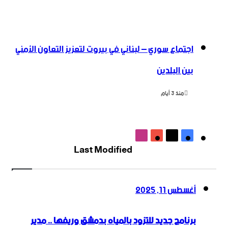
اجتماع سوري – لبناني في بيروت لتعزيز التعاون ‏الأمني
‏بين البلدين
منذ 3 أيام
‫X
فيسبوك
‫YouTube
انستقرام
Last Modified
أغسطس 11, 2025
برنامج جديد للتزود بالمياه بدمشق وريفها .. مدير