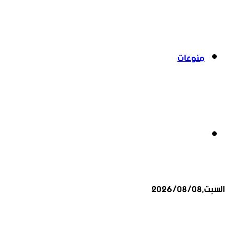
منوعات
بحث
السبت,2026/08/08
عن
أخبار عاجلة