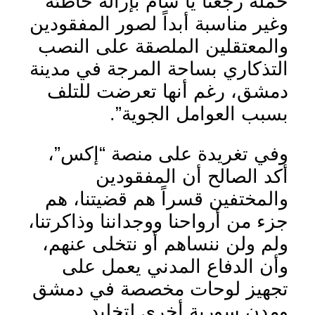
حملة رجعنا يا شام بإزالة خاطئة
وغير مناسبة أبداً لصور المفقودين
والمعتقلين الملصقة على النصب
التذكاري بساحة المرجة في مدينة
دمشق، رغم أنها تعرضت للتلف
بسبب العوامل الجوية”.
وفي تغريدة على منصة “إكس”،
أكد الصالح أن المفقودين
والمختفين قسراً هم قضيتنا، هم
جزء من أرواحنا ووجداننا وذاكرتنا،
ولم ولن ننساهم أو نتخلى عنهم،
وأن الدفاع المدني يعمل على
تجهيز لوحات مخصصة في دمشق
ومدن سورية أخرى لتخليد