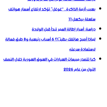
بسبب أزمة الذاكرة.. “غوغل” تؤكد ارتفاع أسعار هواتف
سلسلة بيكسل 11
دراسة: أسرار إطالة العمر تبدأ قبل الولادة
لماذا أصبح هاتفك بطيئًا؟ 6 أسباب رئيسية و8 طرق فعالة
لاستعادة سرعته
كيا تتصدر مبيعات السيارات في السوق السورية خلال النصف
الأول من عام 2026