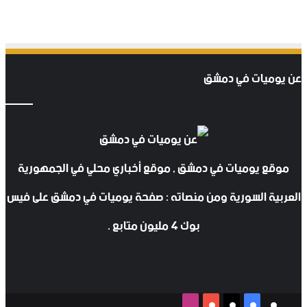
عن يوميات في دمشق
موقع يوميات في دمشق , موقع أخباري محلي في الجمهورية
العربية السورية ومن منصاته : صفحة يوميات في دمشق على فيس
بوك 4 مليون متابع .
‫X
فيسبوك
‫YouTube
انستقرام
‫X
فيسبوك
‫YouTube
انستقرام