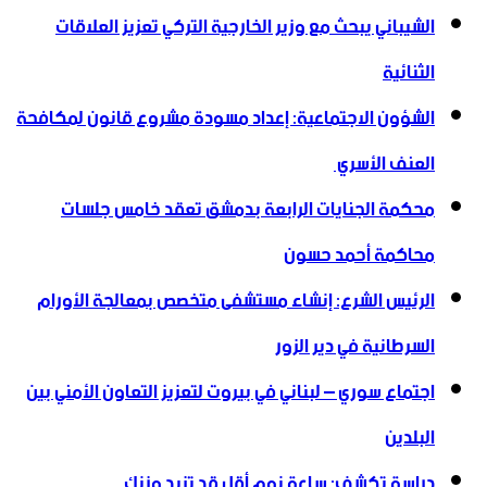
الشيباني يبحث مع وزير الخارجية التركي تعزيز العلاقات
الثنائية
الشؤون الاجتماعية: إعداد مسودة مشروع قانون لمكافحة
العنف الأسري ‏
محكمة الجنايات الرابعة بدمشق تعقد خامس جلسات
محاكمة أحمد حسون
الرئيس الشرع: إنشاء ‌‏مستشفى متخصص بمعالجة الأورام
السرطانية في دير الزور
اجتماع سوري – لبناني في بيروت لتعزيز التعاون ‏الأمني ‏بين
البلدين
دراسة تكشف: ساعة نوم أقل قد تزيد وزنك