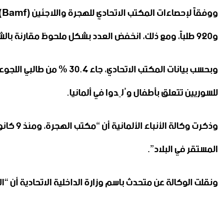
و920 طلباً، ومع ذلك، انخفض العدد بشكل ملحوظ مقارنة بالشهر الأول من العام الماضي، حيث سُجلت 26 ألفاً و376 طلباً في ذلك الوقت.
للسوريين تتعلق بأطفال وُلِدوا في ألمانيا.
وذكرت و
المستقر في البلاد”.
ونقلت الوكالة عن متحدث باسم وزارة الداخلية الاتحادية أن “