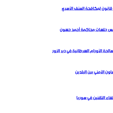
انون لمكافحة العنف الأسري ‏
امس جلسات محاكمة أحمد حسون
لجة الأورام السرطانية في دير الزور
ن ‏الأمني ‏بين البلدين
غاء التقنين في سوريا