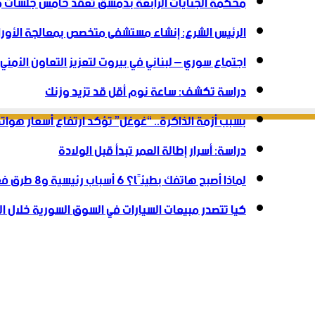
محكمة الجنايات الرابعة بدمشق تعقد خامس جلسات
الرئيس الشرع: إنشاء ‌‏مستشفى متخصص بمعالجة الأورام
اجتماع سوري – لبناني في بيروت لتعزيز التعاون ‏الأمني ‏
دراسة تكشف: ساعة نوم أقل قد تزيد وزنك
بسبب أزمة الذاكرة.. “غوغل” تؤكد ارتفاع أسعار هوات
دراسة: أسرار إطالة العمر تبدأ قبل الولادة
لماذا أصبح هاتفك بطيئًا؟ 6 أسباب رئيسية و8 طرق فعالة لاستعادة سرعته
كيا تتصدر مبيعات السيارات في السوق السورية خلال النص