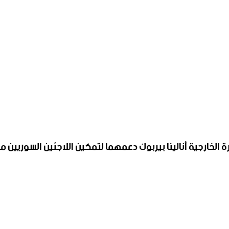
زيرة الخارجية أنالينا بيربوك دعمهما لتمكين اللاجئين السوري