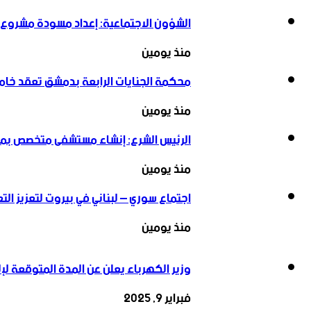
الشؤون الاجتماعية: إعداد مسودة مشروع ق
منذ يومين
محكمة الجنايات الرابعة بدمشق تعقد خ
منذ يومين
الرئيس الشرع: إنشاء ‌‏مستشفى متخصص بمعا
منذ يومين
اجتماع سوري – لبناني في بيروت لتعزيز التعاو
منذ يومين
وزير الكهرباء يعلن عن المدة المتوقعة لإل
فبراير 9, 2025