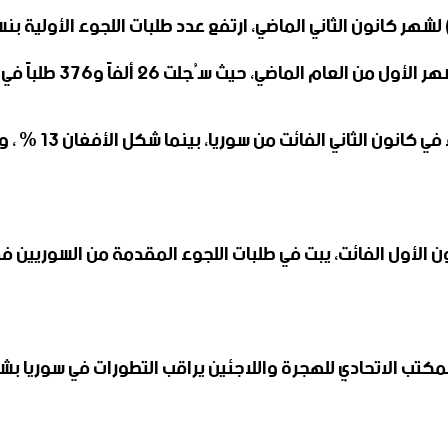
كالة الأنباء الألمانية أن “مكتب الهجرة، ومنذ 9 كانون الأول الفائت، يبت في طلبات اللج
المكتب الاتحادي للهجرة واللاجئين يراقب التطورات في سوريا 