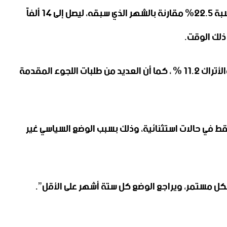
ووفقاً لإحصاءات المكتب الاتحادي للهجرة واللاجئين (Bamf) لشهر كانون الثاني الماضي، ارتفع عدد طلبات اللجوء الأولية بنسبة 22.5% مقارنة بالشهر الذي سبقه، ليصل إلى 14 ألفاً
وبحسب بيانات المكتب الاتحادي، جاء 30.4 % من طالبي اللجوء في كانون الثاني الفائت من سوريا، بينما شكل الأفغان 13 % ، والأتراك 11.2 % ، كما أن العديد من طلبات اللجوء المقدمة
وء المقدمة من السوريين فقط في حالات استثنائية، وذلك بسبب الوضع السياسي غير
بشكل مستمر، ويراجع الوضع كل ستة أشهر على الأقل”.