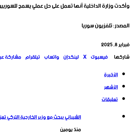
وأكدت وزارة الداخلية أنها تعمل على حل عملي يسمح للسوريين 
المصدر: تلفزيون سوريا
فبراير 8, 2025
‫X
تيلقرام
واتساب
لينكدإن
فيسبوك
شاركها
فيسبوك
‫X
لينكدإن
واتساب
تيلقرام
مشاركة عبر 
الأخيرة
الأشهر
تعليقات
الشيباني يبحث مع وزير الخارجية التركي تعزي
منذ يومين