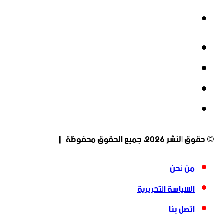
انستقرام
فيسبوك
‫X
‫YouTube
انستقرام
© حقوق النشر 2026، جميع الحقوق محفوظة |
من نحن
السياسة التحريرية
اتصل بنا