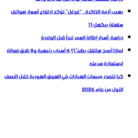
بسبب أزمة الذاكرة.. “غوغل” تؤكد ارتفاع أسعار هواتف
سلسلة بيكسل 11
دراسة: أسرار إطالة العمر تبدأ قبل الولادة
لماذا أصبح هاتفك بطيئًا؟ 6 أسباب رئيسية و8 طرق فعالة
لاستعادة سرعته
كيا تتصدر مبيعات السيارات في السوق السورية خلال النصف
الأول من عام 2026