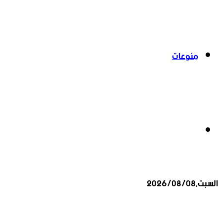
منوعات
بحث
السبت,2026/08/08
عن
أخبار عاجلة