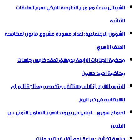
الشيباني يبحث مع وزير الخارجية التركي تعزيز العلاقات
الثنائية
الشؤون الاجتماعية: إعداد مسودة مشروع قانون لمكافحة
العنف الأسري ‏
محكمة الجنايات الرابعة بدمشق تعقد خامس جلسات
محاكمة أحمد حسون
الرئيس الشرع: إنشاء ‌‏مستشفى متخصص بمعالجة الأورام
السرطانية في دير الزور
اجتماع سوري – لبناني في بيروت لتعزيز التعاون ‏الأمني ‏بين
البلدين
دراسة تكشف: ساعة نوم أقل قد تزيد وزنك