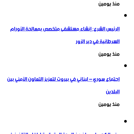
منذ يومين
الرئيس الشرع: إنشاء ‌‏مستشفى متخصص بمعالجة الأورام
السرطانية في دير الزور
منذ يومين
اجتماع سوري – لبناني في بيروت لتعزيز التعاون ‏الأمني ‏بين
البلدين
منذ يومين