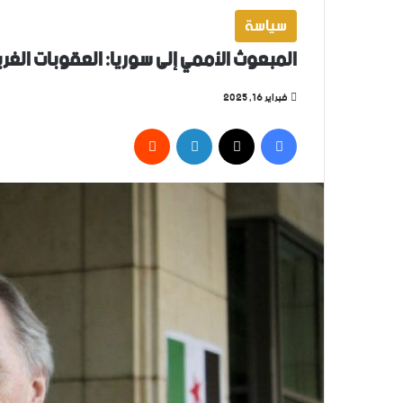
سياسة
المبعوث الأممي إلى سوريا: العقوبات الغرب
فبراير 16, 2025
فيسبوك
‫X
لينكدإن