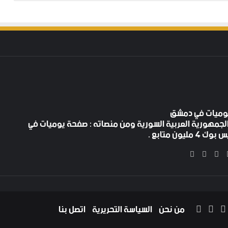
لجمهورية العربية السورية ومن منصاته : صفحة يوميات في
ليون متابع .
‫X
فيسبوك
‫YouTube
انستقرام
‫X
يسبوك
‫YouTube
انستقرام
من نحن
السياسة التحريرية
اتصل بنا