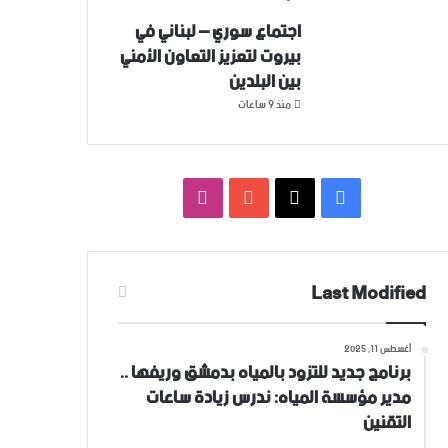
اجتماع سوري – لبناني في
بيروت لتعزيز التعاون ‏الأمني
‏بين البلدين
منذ 9 ساعات
فيسبوك
‫X
‫YouTube
انستقرام
Last Modified
أغسطس 11, 2025
برنامج جديد للتزود بالمياه بدمشق وريفها ..
مدير مؤسسة المياه: ندرس زيادة ساعات
التقنين