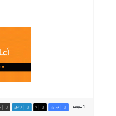
شاركها
فيسبوك
‫X
لينكدإن
م