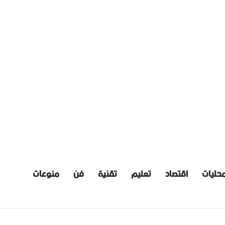
حليات
اقتصاد
تعليم
تقنية
فن
منوعات
اعية: إعداد مسودة مشروع قانون لمكافحة العنف الأسري ‏