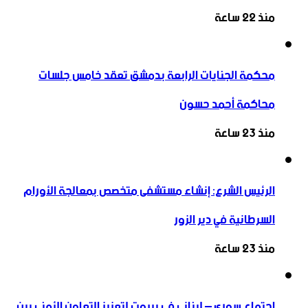
منذ 22 ساعة
محكمة الجنايات الرابعة بدمشق تعقد خامس جلسات
محاكمة أحمد حسون
منذ 23 ساعة
الرئيس الشرع: إنشاء ‌‏مستشفى متخصص بمعالجة الأورام
السرطانية في دير الزور
منذ 23 ساعة
اجتماع سوري – لبناني في بيروت لتعزيز التعاون ‏الأمني ‏بين