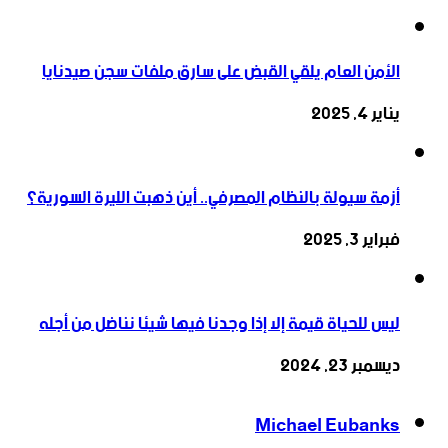
الأمن العام يلقي القبض على سارق ملفات سجن صيدنايا
يناير 4, 2025
أزمة سيولة بالنظام المصرفي.. أين ذهبت الليرة السورية؟
فبراير 3, 2025
ليس للحياة قيمة إلا إذا وجدنا فيها شيئا نناضل من أجله
ديسمبر 23, 2024
Michael Eubanks