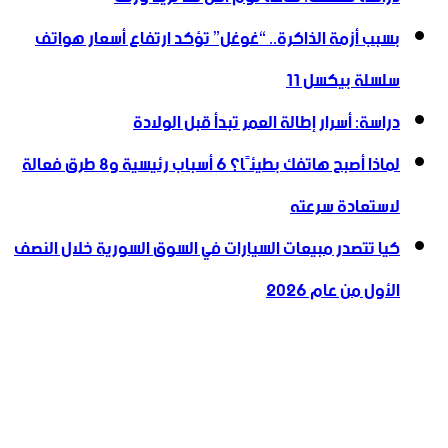
بسبب أزمة الذاكرة.. “غوغل” تؤكد ارتفاع أسعار هواتف
سلسلة بيكسل 11
دراسة: أسرار إطالة العمر تبدأ قبل الولادة
لماذا أصبح هاتفك بطيئًا؟ 6 أسباب رئيسية و8 طرق فعالة
لاستعادة سرعته
كيا تتصدر مبيعات السيارات في السوق السورية خلال النصف
الأول من عام 2026