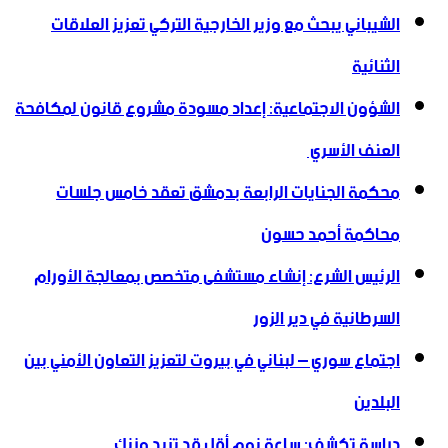
الشيباني يبحث مع وزير الخارجية التركي تعزيز العلاقات
الثنائية
الشؤون الاجتماعية: إعداد مسودة مشروع قانون لمكافحة
العنف الأسري ‏
محكمة الجنايات الرابعة بدمشق تعقد خامس جلسات
محاكمة أحمد حسون
الرئيس الشرع: إنشاء ‌‏مستشفى متخصص بمعالجة الأورام
السرطانية في دير الزور
اجتماع سوري – لبناني في بيروت لتعزيز التعاون ‏الأمني ‏بين
البلدين
دراسة تكشف: ساعة نوم أقل قد تزيد وزنك