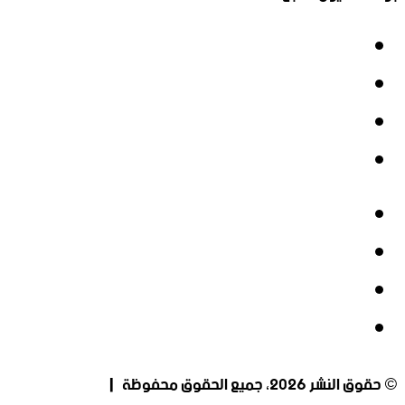
فيسبوك
‫X
‫YouTube
انستقرام
فيسبوك
‫X
‫YouTube
انستقرام
© حقوق النشر 2026، جميع الحقوق محفوظة |