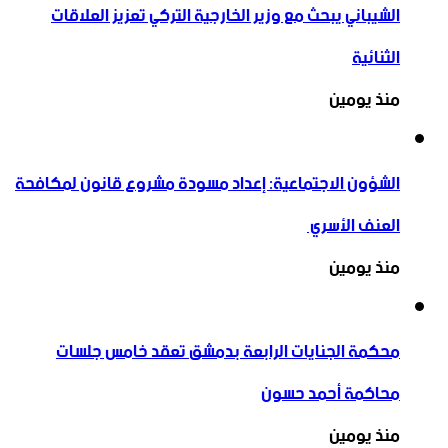
الشيباني يبحث مع وزير الخارجية التركي تعزيز العلاقات
الثنائية
منذ يومين
الشؤون الاجتماعية: إعداد مسودة مشروع قانون لمكافحة
العنف الأسري ‏
منذ يومين
محكمة الجنايات الرابعة بدمشق تعقد خامس جلسات
محاكمة أحمد حسون
منذ يومين