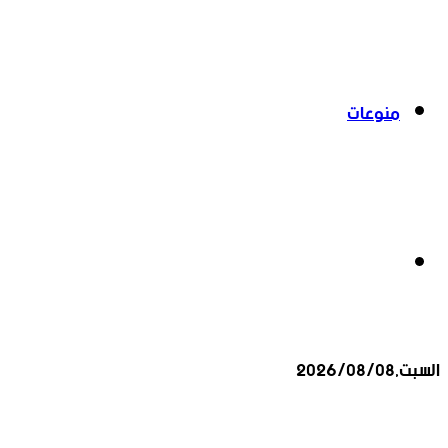
منوعات
بحث
السبت,2026/08/08
عن
أخبار عاجلة