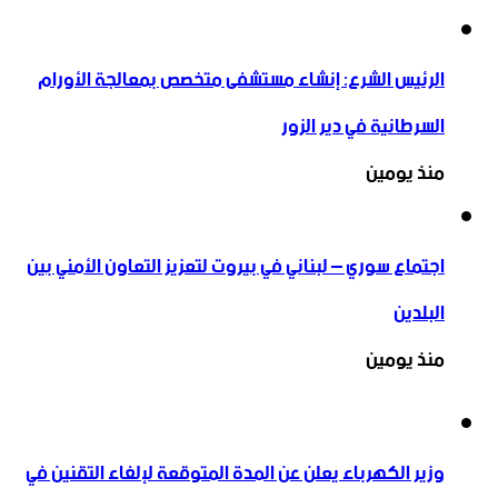
الرئيس الشرع: إنشاء ‌‏مستشفى متخصص بمعالجة الأورام
السرطانية في دير الزور
منذ يومين
اجتماع سوري – لبناني في بيروت لتعزيز التعاون ‏الأمني ‏بين
البلدين
منذ يومين
وزير الكهرباء يعلن عن المدة المتوقعة لإلغاء التقنين في