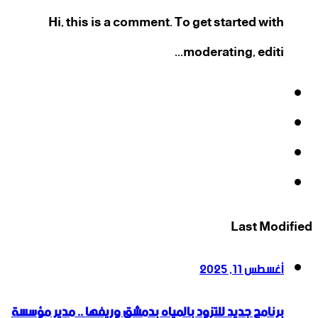
Hi, this is a comment. To get started with
moderating, editi...
فيسبوك
‫X
‫YouTube
انستقرام
Last Modified
أغسطس 11, 2025
برنامج جديد للتزود بالمياه بدمشق وريفها .. مدير مؤسسة