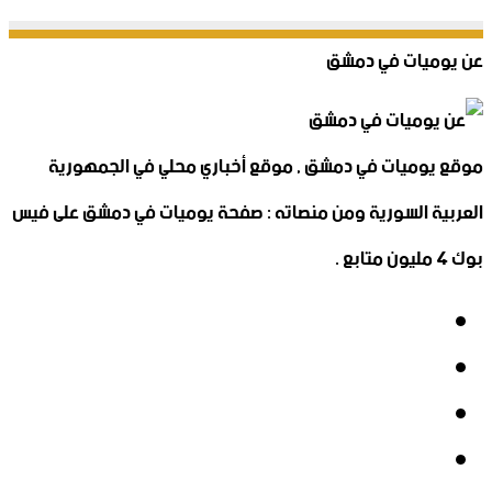
عن يوميات في دمشق
موقع يوميات في دمشق , موقع أخباري محلي في الجمهورية
العربية السورية ومن منصاته : صفحة يوميات في دمشق على فيس
بوك 4 مليون متابع .
فيسبوك
‫X
‫YouTube
انستقرام