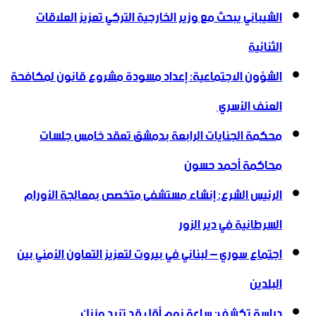
الشيباني يبحث مع وزير الخارجية التركي تعزيز العلاقات
الثنائية
الشؤون الاجتماعية: إعداد مسودة مشروع قانون لمكافحة
العنف الأسري ‏
محكمة الجنايات الرابعة بدمشق تعقد خامس جلسات
محاكمة أحمد حسون
الرئيس الشرع: إنشاء ‌‏مستشفى متخصص بمعالجة الأورام
السرطانية في دير الزور
اجتماع سوري – لبناني في بيروت لتعزيز التعاون ‏الأمني ‏بين
البلدين
دراسة تكشف: ساعة نوم أقل قد تزيد وزنك