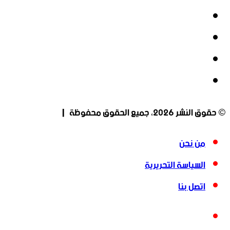
فيسبوك
‫X
‫YouTube
انستقرام
© حقوق النشر 2026، جميع الحقوق محفوظة |
من نحن
السياسة التحريرية
اتصل بنا
فيسبوك