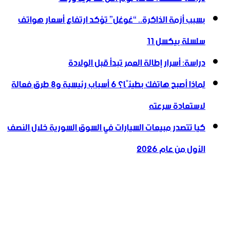
بسبب أزمة الذاكرة.. “غوغل” تؤكد ارتفاع أسعار هواتف
سلسلة بيكسل 11
دراسة: أسرار إطالة العمر تبدأ قبل الولادة
لماذا أصبح هاتفك بطيئًا؟ 6 أسباب رئيسية و8 طرق فعالة
لاستعادة سرعته
كيا تتصدر مبيعات السيارات في السوق السورية خلال النصف
الأول من عام 2026