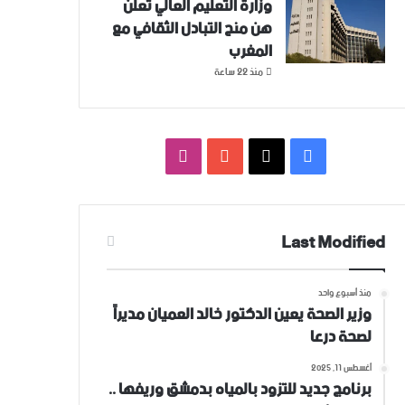
وزارة التعليم العالي تعلن
هن منح التبادل الثقافي مع
المغرب
منذ 22 ساعة
فيسبوك
‫X
‫YouTube
انستقرام
Last Modified
منذ أسبوع واحد
وزير الصحة يعين الدكتور خالد العميان مديراً
لصحة درعا
أغسطس 11, 2025
برنامج جديد للتزود بالمياه بدمشق وريفها ..