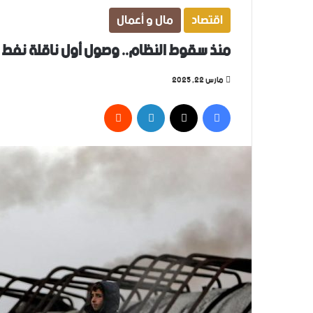
اقتصاد
مال و أعمال
منذ سقوط النظام.. وصول أول ناقلة نفط 
مارس 22, 2025
فيسبوك
‫X
لينكدإن