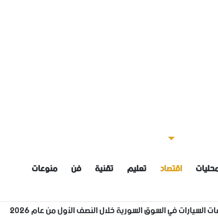
حليات
اقتصاد
تعليم
تقنية
فن
منوعات
ن معدلاتها بنحو /3_5/ درجات مئوية