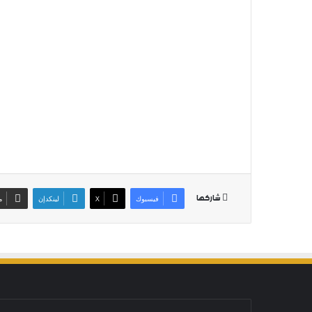
شاركها
فيسبوك
‫X
لينكدإن
م