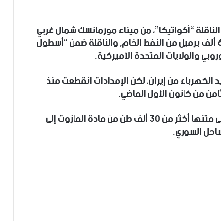
الناقلة “أكواتيكا”، من ميناء مورمانسك شمال غربي
روسيا، مطلع آذار الجاري، وتحمل على متنها 680 ألف برميل من النفط الخام, والناقلة ضمن “أسطول
روبي والولايات المتحدة الأميركية.
 الكهرباء من إيران، لكن الإمدادات انقطعت منذ
امن من كانون الأول الماضي.
والأسبوع الماضي، وصلت ناقلة روسية تحمل على متنها أكثر من 30 ألف طن من مادة المازوت إلى
ساحل السوري.