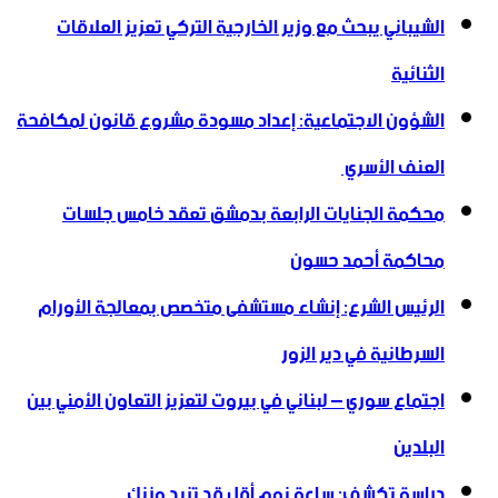
الشيباني يبحث مع وزير الخارجية التركي تعزيز العلاقات
الثنائية
الشؤون الاجتماعية: إعداد مسودة مشروع قانون لمكافحة
العنف الأسري ‏
محكمة الجنايات الرابعة بدمشق تعقد خامس جلسات
محاكمة أحمد حسون
الرئيس الشرع: إنشاء ‌‏مستشفى متخصص بمعالجة الأورام
السرطانية في دير الزور
اجتماع سوري – لبناني في بيروت لتعزيز التعاون ‏الأمني ‏بين
البلدين
دراسة تكشف: ساعة نوم أقل قد تزيد وزنك