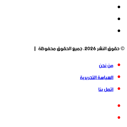
‫X
‫YouTube
انستقرام
© حقوق النشر 2026، جميع الحقوق محفوظة |
من نحن
السياسة التحريرية
اتصل بنا
فيسبوك
‫X