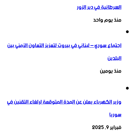
السرطانية في دير الزور
منذ يوم واحد
اجتماع سوري – لبناني في بيروت لتعزيز التعاون ‏الأمني ‏بين
البلدين
منذ يومين
وزير الكهرباء يعلن عن المدة المتوقعة لإلغاء التقنين في
سوريا
فبراير 9, 2025