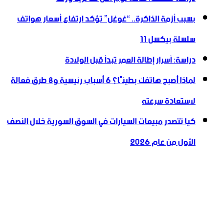
بسبب أزمة الذاكرة.. “غوغل” تؤكد ارتفاع أسعار هواتف
سلسلة بيكسل 11
دراسة: أسرار إطالة العمر تبدأ قبل الولادة
لماذا أصبح هاتفك بطيئًا؟ 6 أسباب رئيسية و8 طرق فعالة
لاستعادة سرعته
كيا تتصدر مبيعات السيارات في السوق السورية خلال النصف
الأول من عام 2026