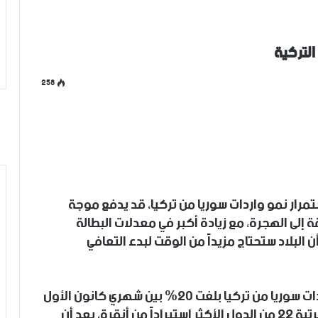
التركية
258
تمرار نمو واردات سوريا من تركيا، قد يدفع موجة
إلى الهجرة، مع زيادة أكبر في معدلات البطالة
ن البلاد ستحتاج مزيداً من الوقت لبدء التعافي
وأوضحت الباحثة الاقتصادية، أن نسبة نمو واردات سوريا من تركيا بلغت 20% بين شهري كانون الأول
وشباط الماضيين، مشيرة إلى أن سوريا حلت بالمرتبة 22 من الدول الأكثر استيراداً من أنقرة، بعد أن