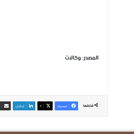
المصدر: وكالات
شاركها
فيسبوك
‫X
لينكدإن