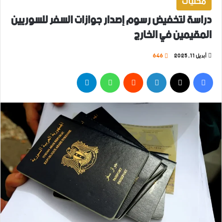
محليات
دراسة لتخفيض رسوم إصدار جوازات السفر للسوريين
المقيمين في الخارج
أبريل 11, 2025
646
فيسبوك
‫X
لينكدإن
واتساب
تيلقرام