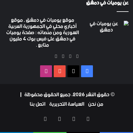
عن يوميات في دمشق
موقع يوميات في دمشق , موقع
أخباري محلي في الجمهورية العربية
السورية ومن منصاته : صفحة يوميات
في دمشق على فيس بوك 4 مليون
متابع .
‫X
فيسبوك
‫YouTube
انستقرام
فيسبوك
‫X
‫YouTube
انستقرام
© حقوق النشر 2026، جميع الحقوق محفوظة |
من نحن
السياسة التحريرية
اتصل بنا
فيسبوك
‫X
‫YouTube
انستقرام