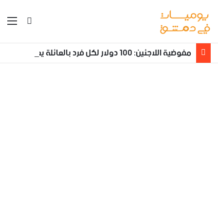
بحث عن
الق
مفوضية اللاجئين: 100 دولار لكل فرد بالعائلة يعود طوعا من لبنان إلى سوريا مع تأمين نقله