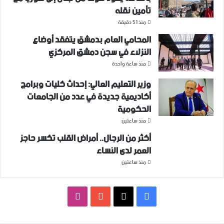
تأمين نقله
منذ 51 دقيقة
المحامي العام بدمشق يتفقد أوضاع
النزلاء في سجن دمشق المركزي
منذ ساعة واحدة
وزير التعليم العالي: إحداث كليات وبرامج
أكاديمية جديدة في عدد من الجامعات
الحكومية
منذ ساعتين
أكثر من الرجال.. أمراض القلب تكسر حاجز
العمر لدى النساء
منذ ساعتين
فيسبوك
‫X
‫YouTube
انستقرام