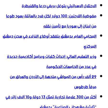
الاحتلال الاسرائيلي يتوغل بريفي درعا والقنيطرة
مفوضية اللاجئين: 100 دولار لكل فرد بالعائلة يعود طوعا
من لبنان إلى سوريا مع تأمين نقله
المحامي العام بدمشق يتفقد أوضاع النزلاء في سجن دمشق
المركزي
وزير التعليم العالي: إحداث كليات وبرامج أكاديمية جديدة
في عدد من الجامعات الحكومية
29 ألف رأس من المواشي متجهة إلى الأردن ‏والعراق من
مرفأ طرطوس
أكثر من 300 علامة تجارية تمثل 13 دولة و10 آلاف زائر في
“ثلاثية ‏مشهداني الصناعية” بدمشق