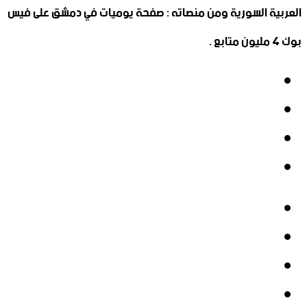
العربية السورية ومن منصاته : صفحة يوميات في دمشق على فيس
بوك 4 مليون متابع .
فيسبوك
‫X
‫YouTube
انستقرام
فيسبوك
‫X
‫YouTube
انستقرام