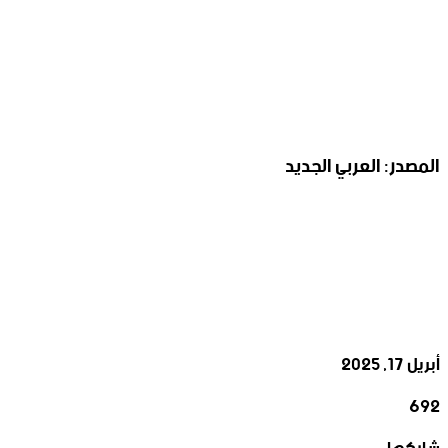
المصدر: العربي الجديد
أبريل 17, 2025
692
‫X
تيلقرام
واتساب
لينكدإن
فيسبوك