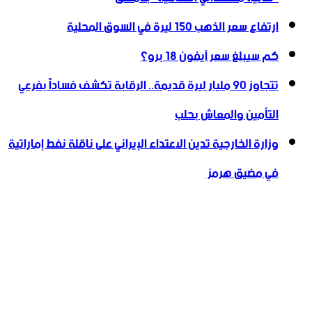
ارتفاع سعر الذهب 150 ليرة في السوق المحلية‎
كم سيبلغ سعر آيفون 18 برو؟
تتجاوز ‌‏90 مليار ليرة قديمة.. الرقابة تكشف فساداً بفرعي
التأمين والمعاش بحلب
وزارة الخارجية تدين الاعتداء الإيراني على ناقلة نفط إماراتية
في مضيق هرمز ‏