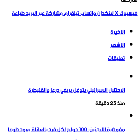
شاركها
فيسبوك
‫X
لينكدإن
واتساب
تيلقرام
مشاركة عبر البريد
طباعة
الأخيرة
الأشهر
تعليقات
الاحتلال الاسرائيلي يتوغل بريفي درعا والقنيطرة
منذ 23 دقيقة
مفوضية اللاجئين: 100 دولار لكل فرد بالعائلة يعود طوعا