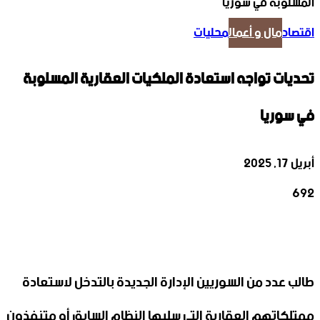
المسلوبة في سوريا
اقتصاد
مال و أعمال
محليات
تحديات تواجه استعادة الملكيات العقارية المسلوبة
في سوريا
أبريل 17, 2025
692
‫X
تيلقرام
واتساب
لينكدإن
فيسبوك
طالب عدد من السوريين الإدارة الجديدة بالتدخل لاستعادة
ممتلكاتهم العقارية التي سلبها النظام السابق أو متنفذون