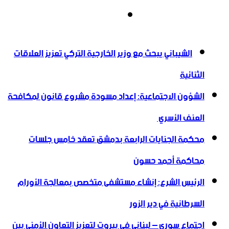
انستقرام
أخبار عاجلة
الشيباني يبحث مع وزير الخارجية التركي تعزيز العلاقات
الثنائية
الشؤون الاجتماعية: إعداد مسودة مشروع قانون لمكافحة
العنف الأسري ‏
محكمة الجنايات الرابعة بدمشق تعقد خامس جلسات
محاكمة أحمد حسون
الرئيس الشرع: إنشاء ‌‏مستشفى متخصص بمعالجة الأورام
السرطانية في دير الزور
اجتماع سوري – لبناني في بيروت لتعزيز التعاون ‏الأمني ‏بين