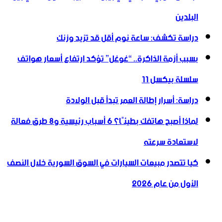
البلدين
دراسة تكشف: ساعة نوم أقل قد تزيد وزنك
بسبب أزمة الذاكرة.. “غوغل” تؤكد ارتفاع أسعار هواتف
سلسلة بيكسل 11
دراسة: أسرار إطالة العمر تبدأ قبل الولادة
لماذا أصبح هاتفك بطيئًا؟ 6 أسباب رئيسية و8 طرق فعالة
لاستعادة سرعته
كيا تتصدر مبيعات السيارات في السوق السورية خلال النصف
الأول من عام 2026