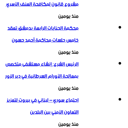
مشروع قانون لمكافحة العنف الأسري ‏
منذ يومين
محكمة الجنايات الرابعة بدمشق تعقد
خامس جلسات محاكمة أحمد حسون
منذ يومين
الرئيس الشرع: إنشاء ‌‏مستشفى متخصص
بمعالجة الأورام السرطانية في دير الزور
منذ يومين
اجتماع سوري – لبناني في بيروت لتعزيز
التعاون ‏الأمني ‏بين البلدين
منذ يومين