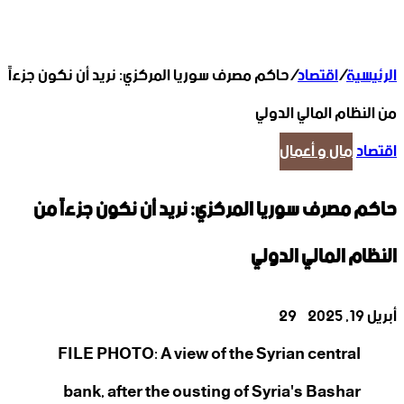
الرئيسية
/
اقتصاد
/
حاكم مصرف سوريا المركزي: نريد أن نكون جزءاً
من النظام المالي الدولي
اقتصاد
مال و أعمال
حاكم مصرف سوريا المركزي: نريد أن نكون جزءاً من
النظام المالي الدولي
‫X
تيلقرام
واتساب
لينكدإن
فيسبوك
أبريل 19, 2025
29
FILE PHOTO: A view of the Syrian central
bank, after the ousting of Syria's Bashar