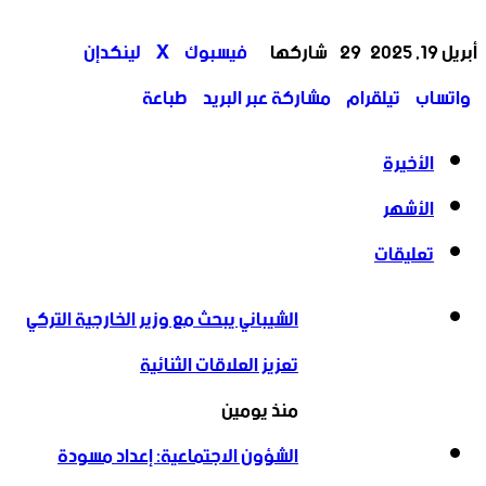
‫X
تيلقرام
واتساب
لينكدإن
فيسبوك
أبريل 19, 2025
29
شاركها
فيسبوك
‫X
لينكدإن
واتساب
تيلقرام
مشاركة عبر البريد
طباعة
الأخيرة
الأشهر
تعليقات
الشيباني يبحث مع وزير الخارجية التركي
تعزيز العلاقات الثنائية
منذ يومين
الشؤون الاجتماعية: إعداد مسودة