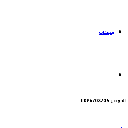
منوعات
بحث
الخميس,2026/08/06
عن
أخبار عاجلة