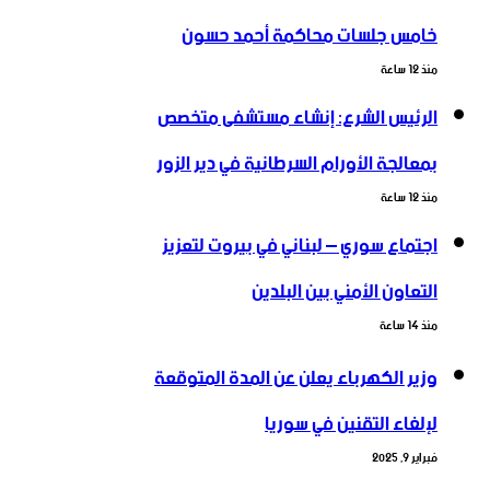
خامس جلسات محاكمة أحمد حسون
منذ 12 ساعة
الرئيس الشرع: إنشاء ‌‏مستشفى متخصص
بمعالجة الأورام السرطانية في دير الزور
منذ 12 ساعة
اجتماع سوري – لبناني في بيروت لتعزيز
التعاون ‏الأمني ‏بين البلدين
منذ 14 ساعة
وزير الكهرباء يعلن عن المدة المتوقعة
لإلغاء التقنين في سوريا
فبراير 9, 2025