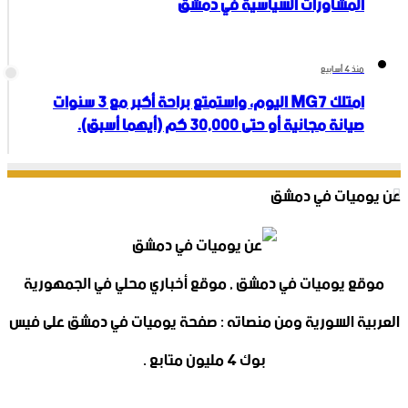
المشاورات السياسية في دمشق
منذ 4 أسابيع
امتلك MG7 اليوم، واستمتع براحة أكبر مع 3 سنوات
صيانة مجانية أو حتى 30,000 كم (أيهما أسبق).
عن يوميات في دمشق
موقع يوميات في دمشق , موقع أخباري محلي في الجمهورية
العربية السورية ومن منصاته : صفحة يوميات في دمشق على فيس
بوك 4 مليون متابع .