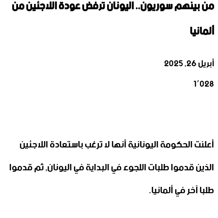
من بينهم سوريون.. اليونان ترفض عودة اللاجئين من
ألمانيا
أبريل 26, 2025
1٬028
‫X
تيلقرام
واتساب
لينكدإن
فيسبوك
أعلنت الحكومة اليونانية أنها لا ترغب باستعادة اللاجئين
الذين قدموا طلبات اللجوء في البداية في اليونان, ثم قدموا
طلبا آخر في ألمانيا.