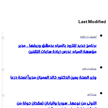
‫X
فيسبوك
انستقرام
‫YouTube
Last Modified
أغسطس 11, 2025
برنامج جديد للتزود بالمياه بدمشق وريفها .. مدير
مؤسسة المياه: ندرس زيادة ساعات التقنين
منذ أسبوع واحد
وزير الصحة يعين الدكتور خالد العميان مديراً لصحة درعا
منذ 3 أيام
الأولى من نوعها.. سوريا واليابان تعقدان جولة من