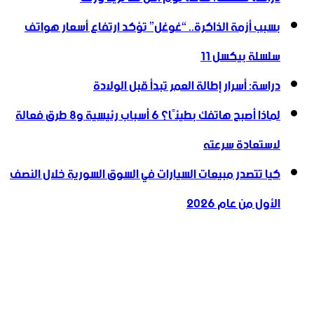
بسبب أزمة الذاكرة.. “غوغل” تؤكد ارتفاع أسعار هواتف
سلسلة بيكسل 11
دراسة: أسرار إطالة العمر تبدأ قبل الولادة
لماذا أصبح هاتفك بطيئًا؟ 6 أسباب رئيسية و8 طرق فعالة
لاستعادة سرعته
كيا تتصدر مبيعات السيارات في السوق السورية خلال النصف
الأول من عام 2026