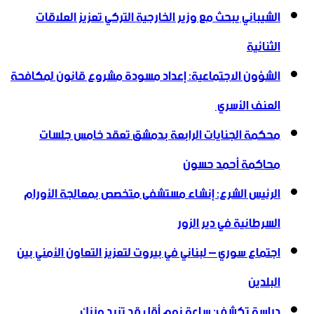
الشيباني يبحث مع وزير الخارجية التركي تعزيز العلاقات
الثنائية
الشؤون الاجتماعية: إعداد مسودة مشروع قانون لمكافحة
العنف الأسري ‏
محكمة الجنايات الرابعة بدمشق تعقد خامس جلسات
محاكمة أحمد حسون
الرئيس الشرع: إنشاء ‌‏مستشفى متخصص بمعالجة الأورام
السرطانية في دير الزور
اجتماع سوري – لبناني في بيروت لتعزيز التعاون ‏الأمني ‏بين
البلدين
دراسة تكشف: ساعة نوم أقل قد تزيد وزنك