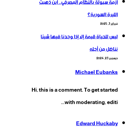
أزمة سيولة بالنظام المصرفي.. أين ذهبت
الليرة السورية؟
فبراير 3, 2025
ليس للحياة قيمة إلا إذا وجدنا فيها شيئا
نناضل من أجله
ديسمبر 23, 2024
Michael Eubanks
Hi, this is a comment. To get started
with moderating, editi...
Edward Huckaby