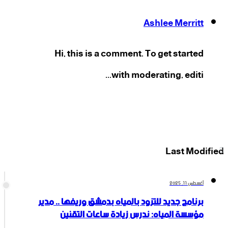
Ashlee Merritt
Hi, this is a comment. To get started
with moderating, editi...
‫X
فيسبوك
انستقرام
‫YouTube
Last Modified
أغسطس 11, 2025
برنامج جديد للتزود بالمياه بدمشق وريفها .. مدير
مؤسسة المياه: ندرس زيادة ساعات التقنين