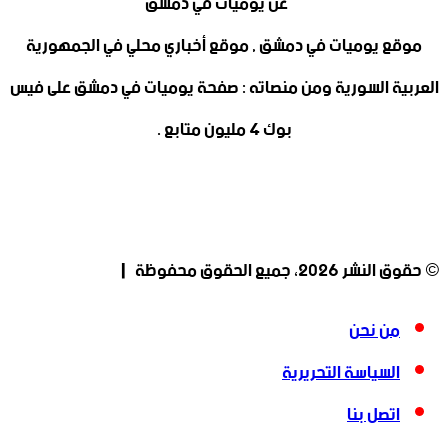
موقع يوميات في دمشق , موقع أخباري محلي في الجمهورية
العربية السورية ومن منصاته : صفحة يوميات في دمشق على فيس
بوك 4 مليون متابع .
‫X
فيسبوك
‫YouTube
انستقرام
‫X
فيسبوك
انستقرام
‫YouTube
© حقوق النشر 2026، جميع الحقوق محفوظة |
من نحن
السياسة التحريرية
اتصل بنا