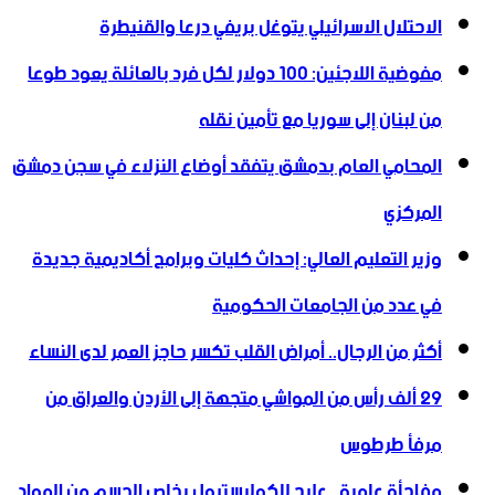
الاحتلال الاسرائيلي يتوغل بريفي درعا والقنيطرة
مفوضية اللاجئين: 100 دولار لكل فرد بالعائلة يعود طوعا
من لبنان إلى سوريا مع تأمين نقله
المحامي العام بدمشق يتفقد أوضاع النزلاء في سجن دمشق
المركزي
وزير التعليم العالي: إحداث كليات وبرامج أكاديمية جديدة
في عدد من الجامعات الحكومية
أكثر من الرجال.. أمراض القلب تكسر حاجز العمر لدى النساء
29 ألف رأس من المواشي متجهة إلى الأردن ‏والعراق من
مرفأ طرطوس
مفاجأة علمية.. علاج للكوليسترول يخلص الجسم من المواد