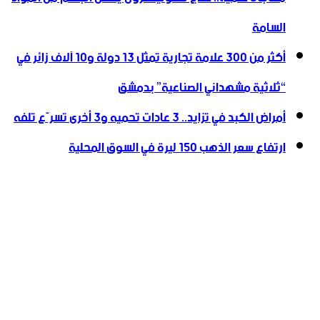
السامة
أكثر من 300 علامة تجارية تمثل 13 دولة و10 آلاف زائر في
“ثلاثية ‏مشهداني الصناعية” بدمشق
أمراض الكبد في تزايد.. 3 عادات تحميه و3 أخرى تسرّع تلفه
ارتفاع سعر الذهب 150 ليرة في السوق المحلية‎