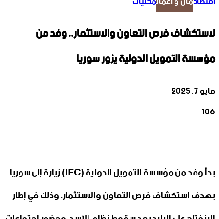
اقتصاد
مال و أعمال
محليات
لاستكشاف فرص التعاون والاستثمار.. وفد من
مؤسسة التمويل الدولية يزور سوريا
مايو 7, 2025
106
‫X
تيلقرام
واتساب
لينكدإن
فيسبوك
بدأ وفد من مؤسسة التمويل الدولية (IFC) زيارة إلى سوريا
بهدف استكشاف فرص التعاون والاستثمار، وذلك في إطار
الانفتاح على البلاد بعد سقوط نظام الأسد، وحضور اجتماعات