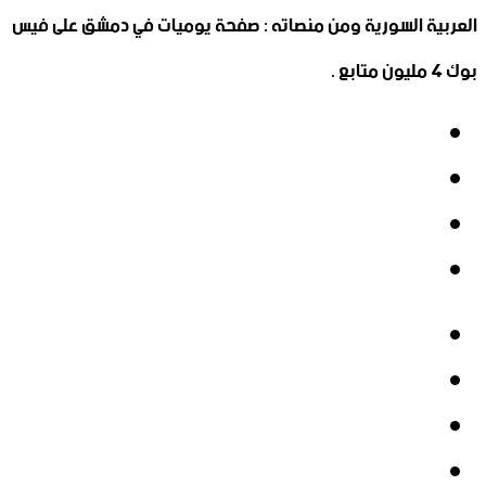
العربية السورية ومن منصاته : صفحة يوميات في دمشق على فيس
بوك 4 مليون متابع .
فيسبوك
‫X
‫YouTube
انستقرام
فيسبوك
‫X
‫YouTube
انستقرام