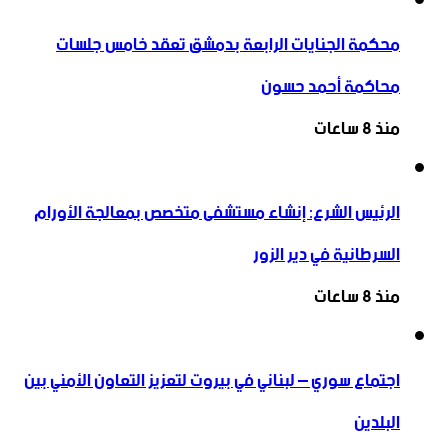
محكمة الجنايات الرابعة بدمشق تعقد خامس جلسات
محاكمة أحمد حسون
منذ 8 ساعات
الرئيس الشرع: إنشاء ‌‏مستشفى متخصص بمعالجة الأورام
السرطانية في دير الزور
منذ 8 ساعات
اجتماع سوري – لبناني في بيروت لتعزيز التعاون ‏الأمني ‏بين
البلدين