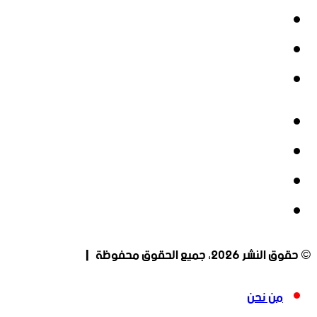
‫X
‫YouTube
انستقرام
فيسبوك
‫X
‫YouTube
انستقرام
© حقوق النشر 2026، جميع الحقوق محفوظة |
من نحن