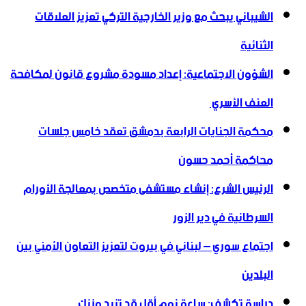
الشيباني يبحث مع وزير الخارجية التركي تعزيز العلاقات
الثنائية
الشؤون الاجتماعية: إعداد مسودة مشروع قانون لمكافحة
العنف الأسري ‏
محكمة الجنايات الرابعة بدمشق تعقد خامس جلسات
محاكمة أحمد حسون
الرئيس الشرع: إنشاء ‌‏مستشفى متخصص بمعالجة الأورام
السرطانية في دير الزور
اجتماع سوري – لبناني في بيروت لتعزيز التعاون ‏الأمني ‏بين
البلدين
دراسة تكشف: ساعة نوم أقل قد تزيد وزنك