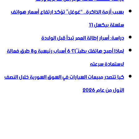
بسبب أزمة الذاكرة.. “غوغل” تؤكد ارتفاع أسعار هواتف
سلسلة بيكسل 11
دراسة: أسرار إطالة العمر تبدأ قبل الولادة
لماذا أصبح هاتفك بطيئًا؟ 6 أسباب رئيسية و8 طرق فعالة
لاستعادة سرعته
كيا تتصدر مبيعات السيارات في السوق السورية خلال النصف
الأول من عام 2026