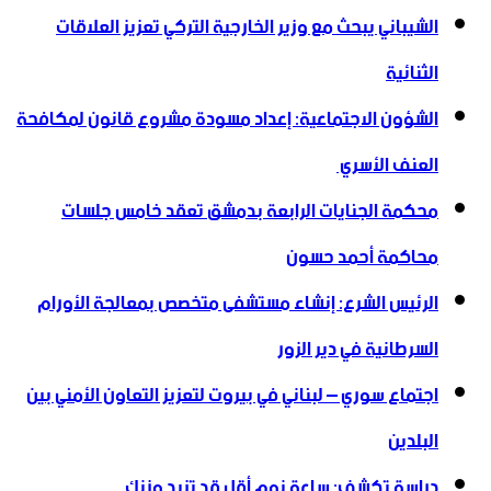
الشيباني يبحث مع وزير الخارجية التركي تعزيز العلاقات
الثنائية
الشؤون الاجتماعية: إعداد مسودة مشروع قانون لمكافحة
العنف الأسري ‏
محكمة الجنايات الرابعة بدمشق تعقد خامس جلسات
محاكمة أحمد حسون
الرئيس الشرع: إنشاء ‌‏مستشفى متخصص بمعالجة الأورام
السرطانية في دير الزور
اجتماع سوري – لبناني في بيروت لتعزيز التعاون ‏الأمني ‏بين
البلدين
دراسة تكشف: ساعة نوم أقل قد تزيد وزنك