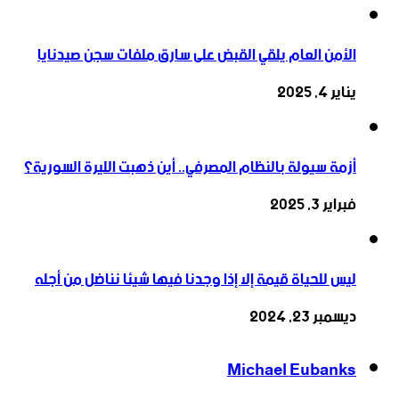
الأمن العام يلقي القبض على سارق ملفات سجن صيدنايا
يناير 4, 2025
أزمة سيولة بالنظام المصرفي.. أين ذهبت الليرة السورية؟
فبراير 3, 2025
ليس للحياة قيمة إلا إذا وجدنا فيها شيئا نناضل من أجله
ديسمبر 23, 2024
Michael Eubanks