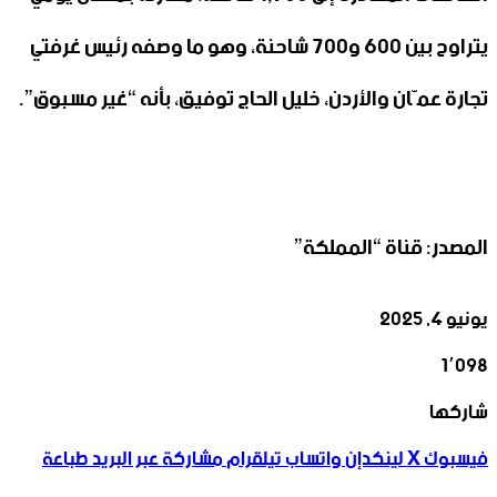
يتراوح بين 600 و700 شاحنة، وهو ما وصفه رئيس غرفتي
تجارة عمّان والأردن، خليل الحاج توفيق، بأنه “غير مسبوق”.
المصدر: قناة “المملكة”
يونيو 4, 2025
1٬098
‫X
تيلقرام
واتساب
لينكدإن
فيسبوك
شاركها
فيسبوك
‫X
لينكدإن
واتساب
تيلقرام
مشاركة عبر البريد
طباعة