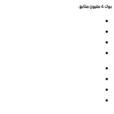
بوك 4 مليون متابع .
فيسبوك
‫X
‫YouTube
انستقرام
فيسبوك
‫X
‫YouTube
انستقرام