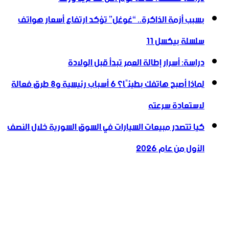
بسبب أزمة الذاكرة.. “غوغل” تؤكد ارتفاع أسعار هواتف
سلسلة بيكسل 11
دراسة: أسرار إطالة العمر تبدأ قبل الولادة
لماذا أصبح هاتفك بطيئًا؟ 6 أسباب رئيسية و8 طرق فعالة
لاستعادة سرعته
كيا تتصدر مبيعات السيارات في السوق السورية خلال النصف
الأول من عام 2026