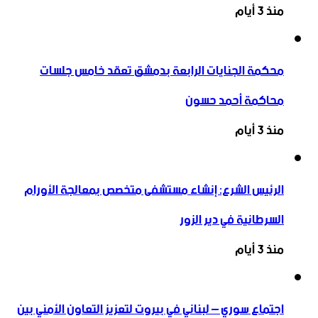
منذ 3 أيام
محكمة الجنايات الرابعة بدمشق تعقد خامس جلسات
محاكمة أحمد حسون
منذ 3 أيام
الرئيس الشرع: إنشاء ‌‏مستشفى متخصص بمعالجة الأورام
السرطانية في دير الزور
منذ 3 أيام
اجتماع سوري – لبناني في بيروت لتعزيز التعاون ‏الأمني ‏بين