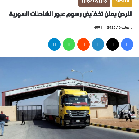
اقتصاد
مال و أعمال
الأردن يعلن تخفّيض رسوم عبور الشاحنات السورية
يونيو 16, 2025
489
فيسبوك
‫X
لينكدإن
واتساب
تيلقرام