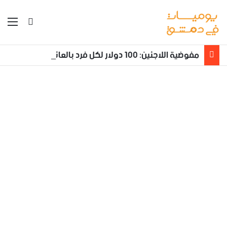
بحث عن
الق
مفوضية اللاجئين: 100 دولار لكل فرد بالعائلة يعود طوعا من لبنان إلى سوريا مع تأمين نقله