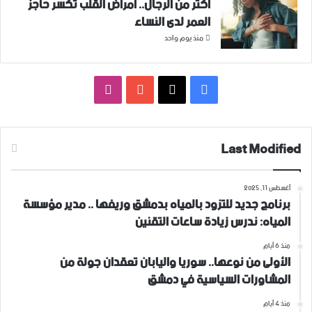
أكثر من الرجال.. أمراض القلب تكسر حاجز
العمر لدى النساء
منذ يوم واحد
فيسبوك
‫X
‫YouTube
انستقرام
Last Modified
أغسطس 11, 2025
برنامج جديد للتزود بالمياه بدمشق وريفها .. مدير مؤسسة
المياه: ندرس زيادة ساعات التقنين
منذ 6 أيام
الأولى من نوعها.. سوريا واليابان تعقدان جولة من
المشاورات السياسية في دمشق
منذ 4 أيام