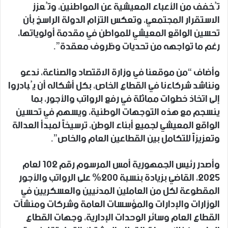
تُخفف من الأعباء المعيشية عن المواطنين، وتُعزز
الاستقرار المجتمعي، وتعكس التزام الدولة الراسخ بأن
تحسين الواقع المعيشي للمواطن في مقدمة أولوياتها،
رغم ما تواجهه من تحديات وظروف معقدة”.
وأضاف “من موقعنا في وزارة الاقتصاد والصناعة، ندعو
ونناشد شركاءنا في القطاع الخاص، بكل أشكاله أن يُبادروا
إلى اتخاذ خطوات مماثلة في رفع الرواتب والأجور، بما
ينسجم مع هذه التوجهات الوطنية، ويسهم في تحسين
الواقع المعيشي لجميع أبناء الوطن، ترسيخاً لمبدأ العدالة
وتعزيزاً للتكامل بين القطاعين العام والخاص”.
وأصدر رئيس الجمهورية أمس المرسوم رقم 102 لعام
2025، القاضي بزيادة بنسبة 200% على الرواتب والأجور
المقطوعة لكل من العاملين المدنيين والعسكريين في
الوزارات والإدارات والمؤسسات العامة وشركات ومنشآت
القطاع العام وسائر الوحدات الإدارية، وجهات القطاع