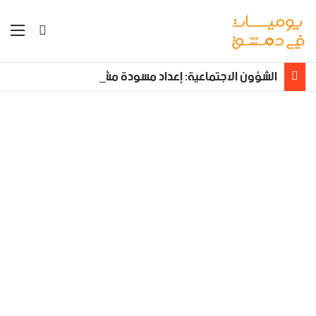
بحث عن
الق
الشؤون الاجتماعية: إعداد مسودة مشروع قانون لمكافحة العنف الأسري ‏