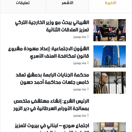
الأخيرة
الأشهر
تعليقات
الشيباني يبحث مع وزير الخارجية التركي
تعزيز العلاقات الثنائية
منذ يومين
الشؤون الاجتماعية: إعداد مسودة مشروع
قانون لمكافحة العنف الأسري ‏
منذ يومين
محكمة الجنايات الرابعة بدمشق تعقد
خامس جلسات محاكمة أحمد حسون
منذ يومين
الرئيس الشرع: إنشاء ‌‏مستشفى متخصص
بمعالجة الأورام السرطانية في دير الزور
منذ يومين
اجتماع سوري – لبناني في بيروت لتعزيز