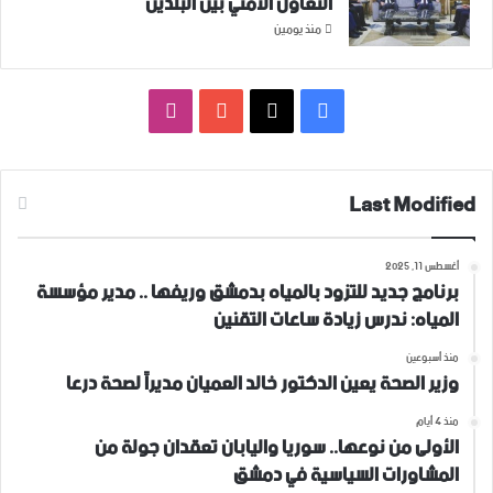
التعاون ‏الأمني ‏بين البلدين
منذ يومين
فيسبوك
‫X
‫YouTube
انستقرام
Last Modified
أغسطس 11, 2025
برنامج جديد للتزود بالمياه بدمشق وريفها .. مدير مؤسسة
المياه: ندرس زيادة ساعات التقنين
منذ أسبوعين
وزير الصحة يعين الدكتور خالد العميان مديراً لصحة درعا
منذ 4 أيام
الأولى من نوعها.. سوريا واليابان تعقدان جولة من
المشاورات السياسية في دمشق