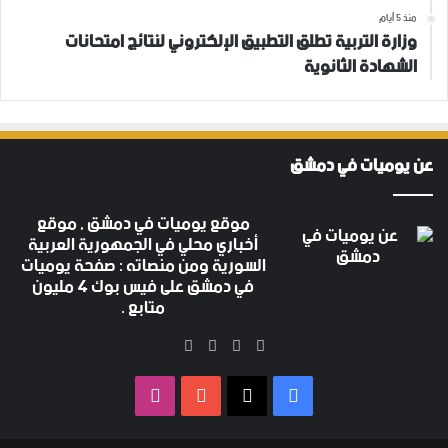
منذ 5 أيام
وزارة التربية تطلق التطبيق الإلكتروني لنتائج امتحانات
الشهادة الثانوية
عن يوميات في دمشق
موقع يوميات في دمشق , موقع
أخباري محلي في الجمهورية العربية
السورية ومن منصاته : صفحة يوميات
في دمشق على فيس بوك 4 مليون
متابع .
‫X
فيسبوك
‫YouTube
انستقرام
فيسبوك
‫X
‫YouTube
انستقرام