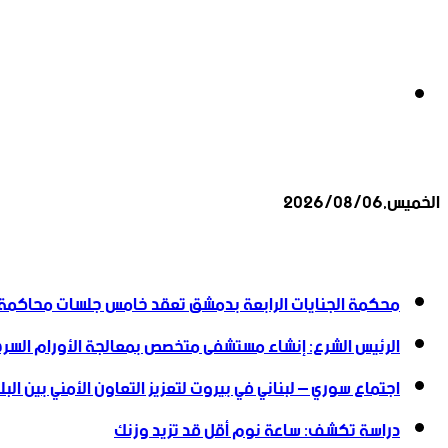
بحث
الخميس,2026/08/06
عن
أخبار عاجلة
محكمة الجنايات الرابعة بدمشق تعقد خامس جلسات محاكمة
الرئيس الشرع: إنشاء ‌‏مستشفى متخصص بمعالجة الأورام السرطا
اجتماع سوري – لبناني في بيروت لتعزيز التعاون ‏الأمني ‏بين البل
دراسة تكشف: ساعة نوم أقل قد تزيد وزنك