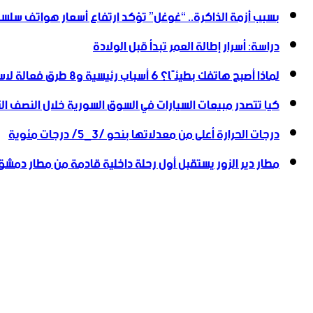
بسبب أزمة الذاكرة.. “غوغل” تؤكد ارتفاع أسعار هواتف سلسلة
دراسة: أسرار إطالة العمر تبدأ قبل الولادة
لماذا أصبح هاتفك بطيئًا؟ 6 أسباب رئيسية و8 طرق فعالة لاستعادة سرعته
كيا تتصدر مبيعات السيارات في السوق السورية خلال النصف الأول
درجات الحرارة أعلى من معدلاتها بنحو /3_5/ درجات مئوية
مطار دير الزور يستقبل أول رحلة داخلية قادمة من مطار دمشق