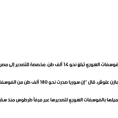
1 ألف طن، مخصصة للتصدير إلى مصر.
ألف طن من الفوسفات منذ سقوط النظام السابق قبل نحو سبعة أشهر”.
حميلها بالفوسفات السوري لتصديرها عبر مرفأ طرطوس منذ سق