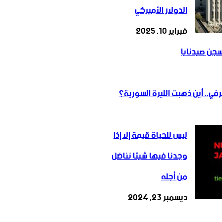
الدولار الأميركي
فبراير 10, 2025
سجن صيدنايا
في.. أين ذهبت الليرة السورية؟
ليس للحياة قيمة إلا إذا
وجدنا فيها شيئا نناضل
من أجله
ديسمبر 23, 2024