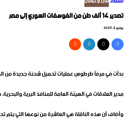
اقتصاد
مال و أعمال
تصدير 14 ألف طن من الفوسفات السوري إلى مصر
يوليو 2, 2025
فيسبوك
‫X
لينكدإن
بدأت في مرفأ طرطوس عمليات تحميل شحنة جديدة من الفوسفات السوري تبلغ نحو 4
مدير العلاقات في الهيئة العامة للمنافذ البرية والبحرية، مازن علوش، قال “إن سوريا صدرت نحو 180 
وأضاف أن هذه الناقلة هي العاشرة من نوعها التي يتم ت