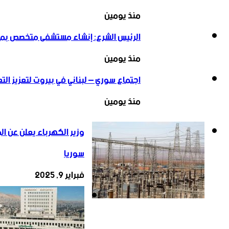
منذ يومين
الرئيس الشرع: إنشاء ‌‏مستشفى متخصص بمعا
منذ يومين
اجتماع سوري – لبناني في بيروت لتعزيز التعاو
منذ يومين
وزير الكهرباء يعلن عن ال
سوريا
فبراير 9, 2025