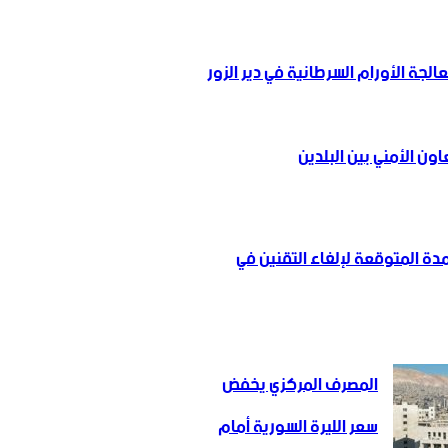
لجة الأورام السرطانية في دير الزور
ن ‏الأمني ‏بين البلدين
مدة المتوقعة لإلغاء التقنين في
المصرف المركزي يخفض
سعر الليرة السورية أمام