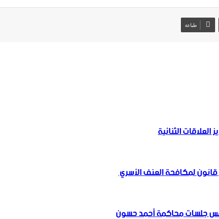
طباعة
ز العلاقات الثنائية
انون لمكافحة العنف الأسري ‏
امس جلسات محاكمة أحمد حسون