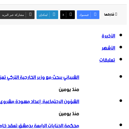
شاركها
فيسبوك
‫X
لينكدإن
مشاركة عبر البريد
الأخيرة
الأشهر
تعليقات
الشيباني يبحث مع وزير الخارجية التركي تعزي
منذ يومين
الشؤون الاجتماعية: إعداد مسودة مشروع ق
منذ يومين
محكمة الجنايات الرابعة بدمشق تعقد خ