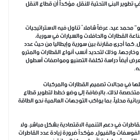
 تطوير البنى التحتية للنقل، مؤكداً أن قطاع النقل
 محمد عيد، عرضاً شاملاً تناول فيه الاستراتيجيات
عة القطارات والحافلات والسيارات في سورية،
ل, كما أجرى مقارنة بين سورية وإيطاليا من حيث عدد
خارجها، وذلك لتحديد أنسب أنواع القطارات والمترو
لعرض أيضاً دراسة تكلفة التصنيع ومواصفات أسطول
ه.
لها في مجالات تصميم القطارات والمركبات
 متخصصة لذلك، بالإضافة إلى وضع خطط لتطوير قطاع
بائية محلياً، بما يواكب التوجهات العالمية نحو الطاقة
للقاطرات في دعم التنمية الاقتصادية بشكل مباشر، ولا
الفوسفات والفيول, مؤكداً ضرورة زيادة عدد القاطرات