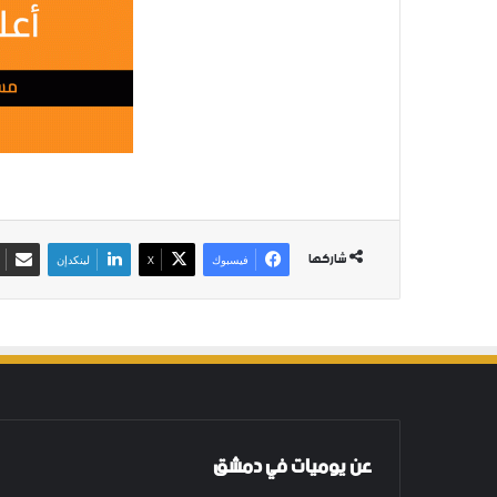
شاركها
فيسبوك
‫X
لينكدإن
عن يوميات في دمشق