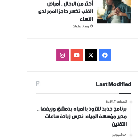
أكثر من الرجال.. أمراض
القلب تكسر حاجز العمر لدى
النساء
منذ 3 ساعات
فيسبوك
‫X
‫YouTube
انستقرام
Last Modified
أغسطس 11, 2025
برنامج جديد للتزود بالمياه بدمشق وريفها ..
مدير مؤسسة المياه: ندرس زيادة ساعات
التقنين
منذ أسبوعين