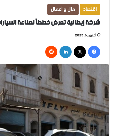
اقتصاد
مال و أعمال
شركة إيطالية تعرض خططاً لصناعة السيارا
أكتوبر 6, 2025
فيسبوك
‫X
لينكدإن