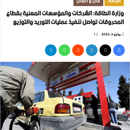
اقتصاد
مال و أعمال
وزارة الطاقة: الشركات والمؤسسات المعنية بقطاع
المحروقات تواصل تنفيذ عمليات التوريد والتوزيع
يوليو 6, 2026
1
فيسبوك
‫X
لينكدإن
واتساب
تيلقرام