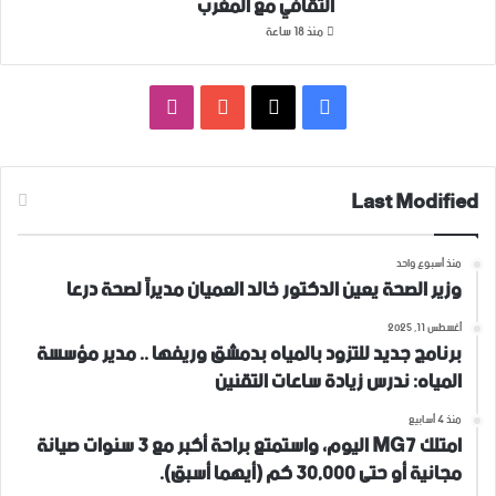
الثقافي مع المغرب
منذ 18 ساعة
فيسبوك
‫X
‫YouTube
انستقرام
Last Modified
منذ أسبوع واحد
وزير الصحة يعين الدكتور خالد العميان مديراً لصحة درعا
أغسطس 11, 2025
برنامج جديد للتزود بالمياه بدمشق وريفها .. مدير مؤسسة
المياه: ندرس زيادة ساعات التقنين
منذ 4 أسابيع
امتلك MG7 اليوم، واستمتع براحة أكبر مع 3 سنوات صيانة
مجانية أو حتى 30,000 كم (أيهما أسبق).