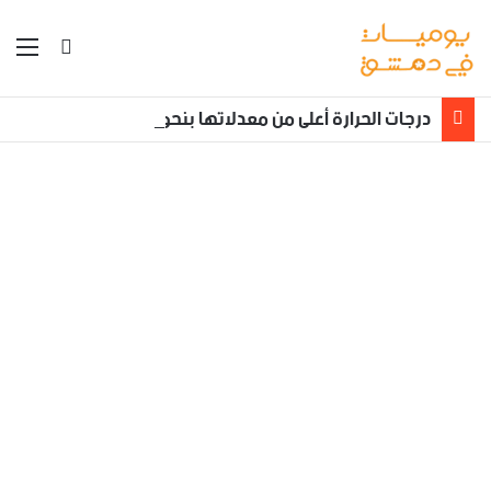
بحث عن
الق
درجات الحرارة أعلى من معدلاتها بنحو /3_5/ درجات مئوية