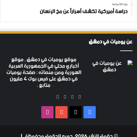
منذ 20 ساعة
دراسة أميركية تكشف أسراراً عن مخ الإنسان
عن يوميات في دمشق
موقع يوميات في دمشق , موقع
أخباري محلي في الجمهورية العربية
السورية ومن منصاته : صفحة يوميات
في دمشق على فيس بوك 4 مليون
متابع .
‫X
فيسبوك
‫YouTube
انستقرام
فيسبوك
‫X
‫YouTube
انستقرام
© حقوق النشر 2026، جميع الحقوق محفوظة |