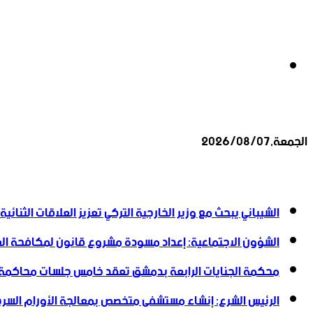
بحث
الجمعة,2026/08/07
عن
أخبار عاجلة
الشيباني يبحث مع وزير الخارجية التركي تعزيز العلاقات الثنائية
الشؤون الاجتماعية: إعداد مسودة مشروع قانون لمكافحة العن
محكمة الجنايات الرابعة بدمشق تعقد خامس جلسات محاكمة
الرئيس الشرع: إنشاء ‌‏مستشفى متخصص بمعالجة الأورام السرطا