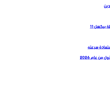
دين
 بيكسل 11
 من عام 2026