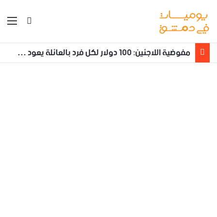
بحث عن
الق
مفوضية اللاجئين: 100 دولار لكل فرد بالعائلة يعود طوعا من لبنان إلى سوريا مع تأمين نقله