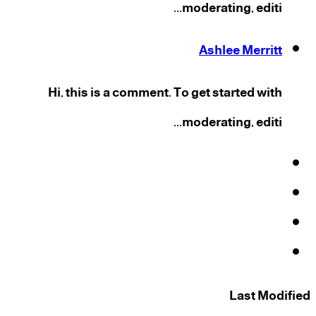
moderating, editi...
Ashlee Merritt
Hi, this is a comment. To get started with
moderating, editi...
فيسبوك
‫X
‫YouTube
انستقرام
Last Modified