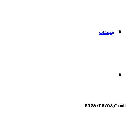
منوعات
بحث
السبت,2026/08/08
عن
أخبار عاجلة