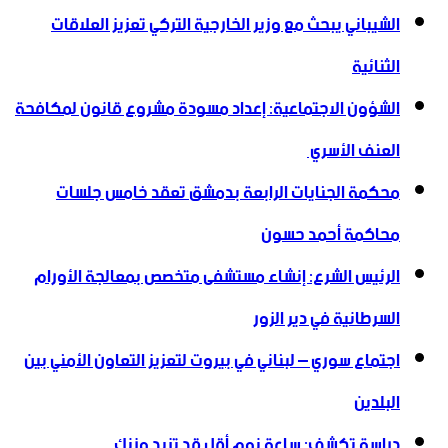
الشيباني يبحث مع وزير الخارجية التركي تعزيز العلاقات
الثنائية
الشؤون الاجتماعية: إعداد مسودة مشروع قانون لمكافحة
العنف الأسري ‏
محكمة الجنايات الرابعة بدمشق تعقد خامس جلسات
محاكمة أحمد حسون
الرئيس الشرع: إنشاء ‌‏مستشفى متخصص بمعالجة الأورام
السرطانية في دير الزور
اجتماع سوري – لبناني في بيروت لتعزيز التعاون ‏الأمني ‏بين
البلدين
دراسة تكشف: ساعة نوم أقل قد تزيد وزنك