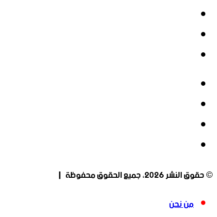
‫X
‫YouTube
انستقرام
فيسبوك
‫X
‫YouTube
انستقرام
© حقوق النشر 2026، جميع الحقوق محفوظة |
من نحن