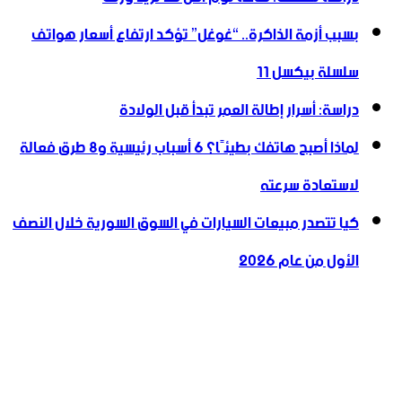
بسبب أزمة الذاكرة.. “غوغل” تؤكد ارتفاع أسعار هواتف
سلسلة بيكسل 11
دراسة: أسرار إطالة العمر تبدأ قبل الولادة
لماذا أصبح هاتفك بطيئًا؟ 6 أسباب رئيسية و8 طرق فعالة
لاستعادة سرعته
كيا تتصدر مبيعات السيارات في السوق السورية خلال النصف
الأول من عام 2026