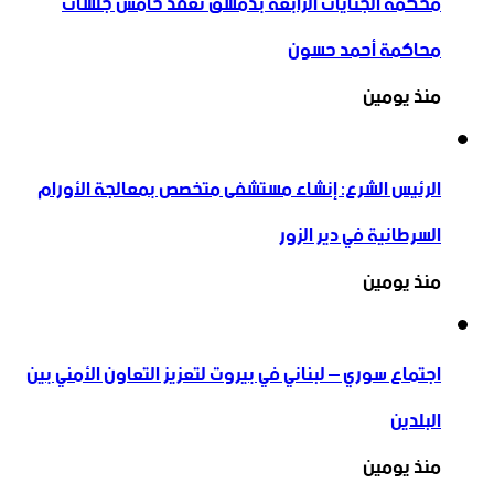
محكمة الجنايات الرابعة بدمشق تعقد خامس جلسات
محاكمة أحمد حسون
منذ يومين
الرئيس الشرع: إنشاء ‌‏مستشفى متخصص بمعالجة الأورام
السرطانية في دير الزور
منذ يومين
اجتماع سوري – لبناني في بيروت لتعزيز التعاون ‏الأمني ‏بين
البلدين
منذ يومين