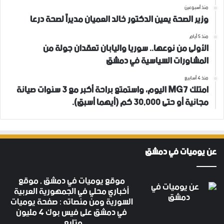
منذ أسبوعين
وزير الصحة يعين الدكتور خالد العميان مديراً لصحة درعا
منذ 5 أيام
الأولى من نوعها.. سوريا واليابان تعقدان جولة من
المشاورات السياسية في دمشق
منذ 4 أسابيع
امتلك MG7 اليوم، واستمتع براحة أكبر مع 3 سنوات صيانة
مجانية أو حتى 30,000 كم (أيهما أسبق).
عن يوميات في دمشق
موقع يوميات في دمشق , موقع
أخباري محلي في الجمهورية العربية
السورية ومن منصاته : صفحة يوميات
في دمشق على فيس بوك 4 مليون
متابع .