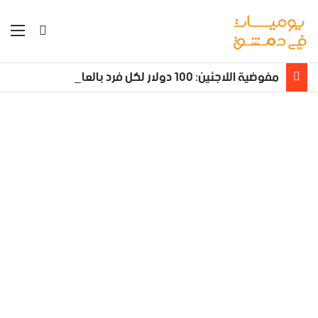
بحث عن
الق
مفوضية اللاجئين: 100 دولار لكل فرد بالعائلة يعود طوعا من لبنان إلى سوريا مع تأمين نقله