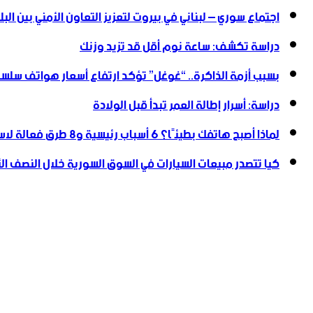
اجتماع سوري – لبناني في بيروت لتعزيز التعاون ‏الأمني ‏بين البل
دراسة تكشف: ساعة نوم أقل قد تزيد وزنك
بسبب أزمة الذاكرة.. “غوغل” تؤكد ارتفاع أسعار هواتف سلسلة
دراسة: أسرار إطالة العمر تبدأ قبل الولادة
لماذا أصبح هاتفك بطيئًا؟ 6 أسباب رئيسية و8 طرق فعالة لاستعادة سرعته
كيا تتصدر مبيعات السيارات في السوق السورية خلال النصف الأول