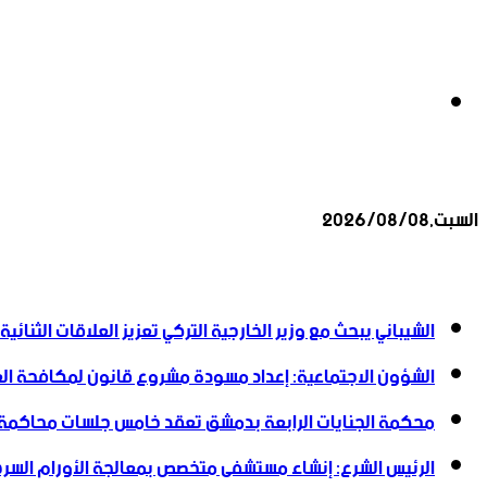
بحث
السبت,2026/08/08
عن
أخبار عاجلة
الشيباني يبحث مع وزير الخارجية التركي تعزيز العلاقات الثنائية
الشؤون الاجتماعية: إعداد مسودة مشروع قانون لمكافحة العن
محكمة الجنايات الرابعة بدمشق تعقد خامس جلسات محاكمة
الرئيس الشرع: إنشاء ‌‏مستشفى متخصص بمعالجة الأورام السرطا