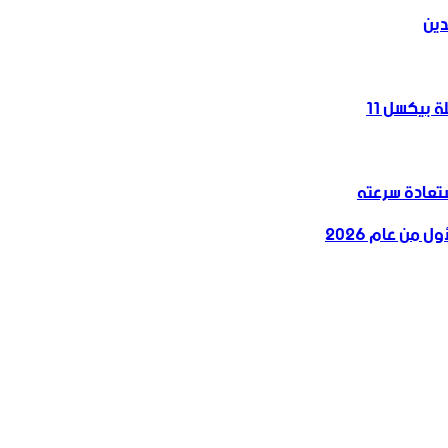
دين
 بيكسل 11
 من عام 2026