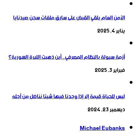
الأمن العام يلقي القبض على سارق ملفات سجن صيدنايا
يناير 4, 2025
أزمة سيولة بالنظام المصرفي.. أين ذهبت الليرة السورية؟
فبراير 3, 2025
ليس للحياة قيمة إلا إذا وجدنا فيها شيئا نناضل من أجله
ديسمبر 23, 2024
Michael Eubanks