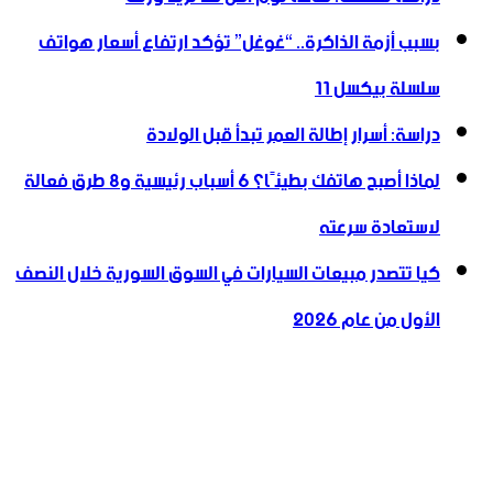
بسبب أزمة الذاكرة.. “غوغل” تؤكد ارتفاع أسعار هواتف
سلسلة بيكسل 11
دراسة: أسرار إطالة العمر تبدأ قبل الولادة
لماذا أصبح هاتفك بطيئًا؟ 6 أسباب رئيسية و8 طرق فعالة
لاستعادة سرعته
كيا تتصدر مبيعات السيارات في السوق السورية خلال النصف
الأول من عام 2026