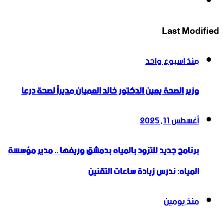
انستقرام
Last Modified
منذ أسبوع واحد
وزير الصحة يعين الدكتور خالد العميان مديراً لصحة درعا
أغسطس 11, 2025
برنامج جديد للتزود بالمياه بدمشق وريفها .. مدير مؤسسة
المياه: ندرس زيادة ساعات التقنين
منذ يومين