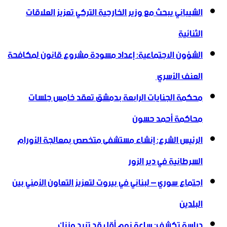
الشيباني يبحث مع وزير الخارجية التركي تعزيز العلاقات
الثنائية
الشؤون الاجتماعية: إعداد مسودة مشروع قانون لمكافحة
العنف الأسري ‏
محكمة الجنايات الرابعة بدمشق تعقد خامس جلسات
محاكمة أحمد حسون
الرئيس الشرع: إنشاء ‌‏مستشفى متخصص بمعالجة الأورام
السرطانية في دير الزور
اجتماع سوري – لبناني في بيروت لتعزيز التعاون ‏الأمني ‏بين
البلدين
دراسة تكشف: ساعة نوم أقل قد تزيد وزنك