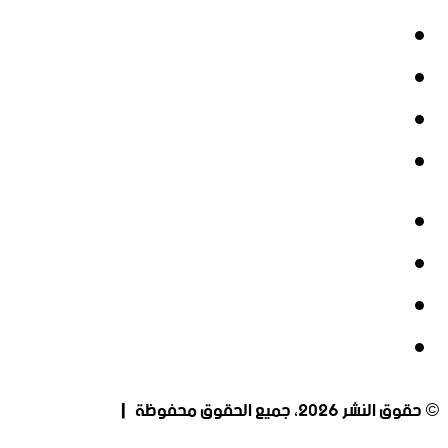
فيسبوك
‫X
‫YouTube
انستقرام
فيسبوك
‫X
‫YouTube
انستقرام
© حقوق النشر 2026، جميع الحقوق محفوظة |