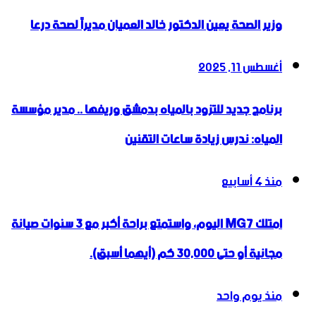
وزير الصحة يعين الدكتور خالد العميان مديراً لصحة درعا
أغسطس 11, 2025
برنامج جديد للتزود بالمياه بدمشق وريفها .. مدير مؤسسة
المياه: ندرس زيادة ساعات التقنين
منذ 4 أسابيع
امتلك MG7 اليوم، واستمتع براحة أكبر مع 3 سنوات صيانة
مجانية أو حتى 30,000 كم (أيهما أسبق).
منذ يوم واحد