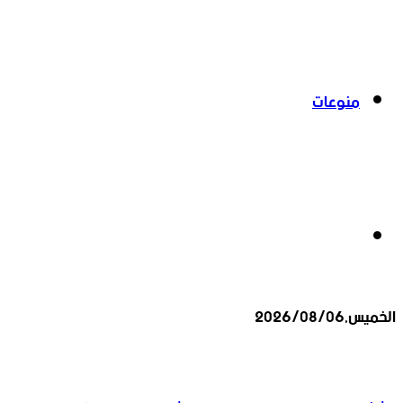
منوعات
بحث
الخميس,2026/08/06
عن
أخبار عاجلة