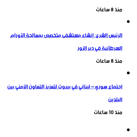
منذ 8 ساعات
الرئيس الشرع: إنشاء ‌‏مستشفى متخصص بمعالجة الأورام
السرطانية في دير الزور
منذ 8 ساعات
اجتماع سوري – لبناني في بيروت لتعزيز التعاون ‏الأمني ‏بين
البلدين
منذ 10 ساعات