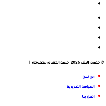
انستقرام
فيسبوك
‫X
‫YouTube
انستقرام
© حقوق النشر 2026، جميع الحقوق محفوظة |
من نحن
السياسة التحريرية
اتصل بنا