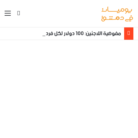
بحث عن
الق
مفوضية اللاجئين: 100 دولار لكل فرد بالعائلة يعود طوعا من لبنان إلى سوريا مع تأمين نقله