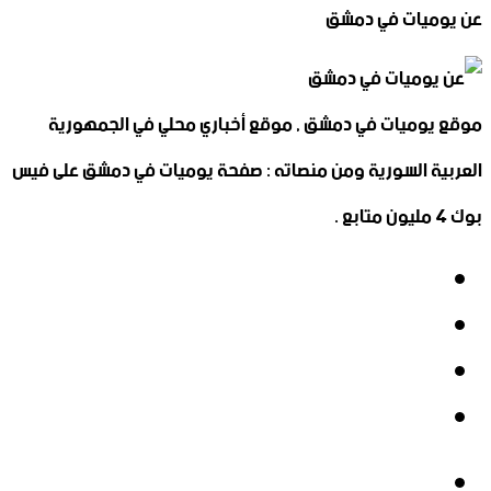
عن يوميات في دمشق
موقع يوميات في دمشق , موقع أخباري محلي في الجمهورية
العربية السورية ومن منصاته : صفحة يوميات في دمشق على فيس
بوك 4 مليون متابع .
فيسبوك
‫X
‫YouTube
انستقرام
فيسبوك