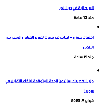
السرطانية في دير الزور
منذ 13 ساعة
اجتماع سوري – لبناني في بيروت لتعزيز التعاون ‏الأمني ‏بين
البلدين
منذ 15 ساعة
وزير الكهرباء يعلن عن المدة المتوقعة لإلغاء التقنين في
سوريا
فبراير 9, 2025