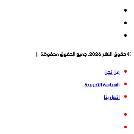
‫X
‫YouTube
انستقرام
© حقوق النشر 2026، جميع الحقوق محفوظة |
من نحن
السياسة التحريرية
اتصل بنا
فيسبوك
‫X