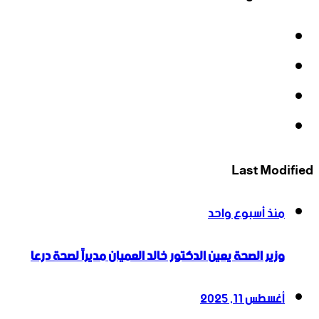
فيسبوك
‫X
‫YouTube
انستقرام
Last Modified
منذ أسبوع واحد
وزير الصحة يعين الدكتور خالد العميان مديراً لصحة درعا
أغسطس 11, 2025