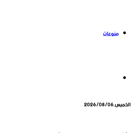
منوعات
بحث
الخميس,2026/08/06
عن
أخبار عاجلة