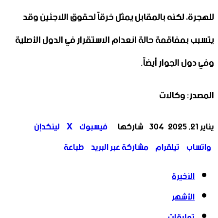
للهجرة، لكنه بالمقابل يمثل خرقاً لحقوق اللاجئين وقد
يتسبب بمفاقمة حالة انعدام الاستقرار في الدول الأصلية
وفي دول الجوار أيضاً.
المصدر: وكالات
‫X
تيلقرام
واتساب
لينكدإن
فيسبوك
يناير 21, 2025
304
شاركها
فيسبوك
‫X
لينكدإن
واتساب
تيلقرام
مشاركة عبر البريد
طباعة
الأخيرة
الأشهر
تعليقات