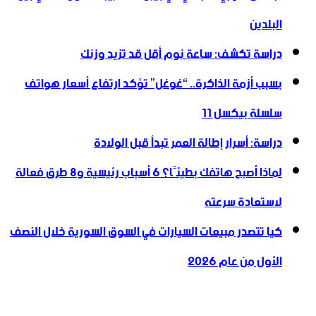
البلدين
دراسة تكشف: ساعة نوم أقل قد تزيد وزنك
بسبب أزمة الذاكرة.. “غوغل” تؤكد ارتفاع أسعار هواتف
سلسلة بيكسل 11
دراسة: أسرار إطالة العمر تبدأ قبل الولادة
لماذا أصبح هاتفك بطيئًا؟ 6 أسباب رئيسية و8 طرق فعالة
لاستعادة سرعته
كيا تتصدر مبيعات السيارات في السوق السورية خلال النصف
الأول من عام 2026