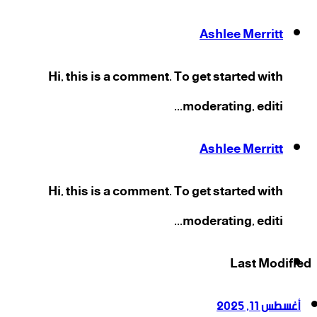
Ashlee Merritt
Hi, this is a comment. To get started with
moderating, editi...
Ashlee Merritt
Hi, this is a comment. To get started with
moderating, editi...
‫X
فيسبوك
انستقرام
‫YouTube
Last Modified
أغسطس 11, 2025