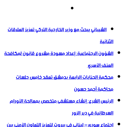
انستقرام
أخبار عاجلة
الشيباني يبحث مع وزير الخارجية التركي تعزيز العلاقات
الثنائية
الشؤون الاجتماعية: إعداد مسودة مشروع قانون لمكافحة
العنف الأسري ‏
محكمة الجنايات الرابعة بدمشق تعقد خامس جلسات
محاكمة أحمد حسون
الرئيس الشرع: إنشاء ‌‏مستشفى متخصص بمعالجة الأورام
السرطانية في دير الزور
اجتماع سوري – لبناني في بيروت لتعزيز التعاون ‏الأمني ‏بين