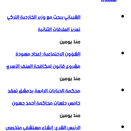
الشيباني يبحث مع وزير الخارجية التركي
تعزيز العلاقات الثنائية
منذ يومين
الشؤون الاجتماعية: إعداد مسودة
مشروع قانون لمكافحة العنف الأسري ‏
منذ يومين
محكمة الجنايات الرابعة بدمشق تعقد
خامس جلسات محاكمة أحمد حسون
منذ يومين
الرئيس الشرع: إنشاء ‌‏مستشفى متخصص