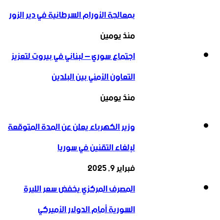
بمعالجة الأورام السرطانية في دير الزور
منذ يومين
اجتماع سوري – لبناني في بيروت لتعزيز
التعاون ‏الأمني ‏بين البلدين
منذ يومين
وزير الكهرباء يعلن عن المدة المتوقعة
لإلغاء التقنين في سوريا
فبراير 9, 2025
المصرف المركزي يخفض سعر الليرة
السورية أمام الدولار الأميركي