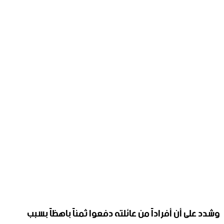
وشدد على أن أفراداً من عائلته دفعوا ثمناً باهظاً بسبب