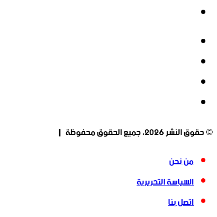
انستقرام
فيسبوك
‫X
‫YouTube
انستقرام
© حقوق النشر 2026، جميع الحقوق محفوظة |
من نحن
السياسة التحريرية
اتصل بنا