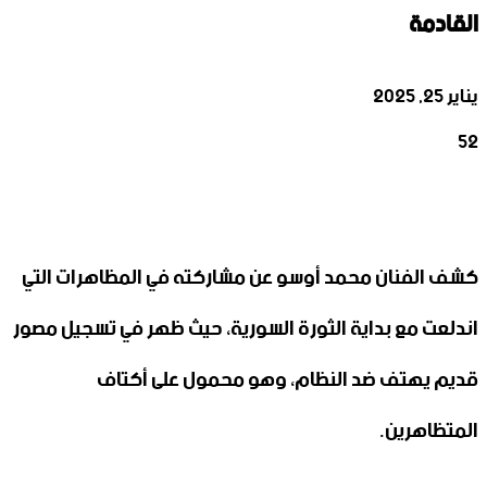
القادمة
يناير 25, 2025
52
‫X
تيلقرام
واتساب
لينكدإن
فيسبوك
كشف الفنان محمد أوسو عن مشاركته في المظاهرات التي
اندلعت مع بداية الثورة السورية، حيث ظهر في تسجيل مصور
قديم يهتف ضد النظام، وهو محمول على أكتاف
المتظاهرين.