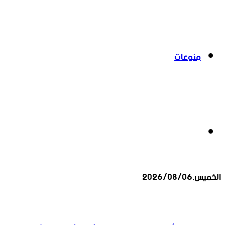
منوعات
بحث
الخميس,2026/08/06
عن
أخبار عاجلة