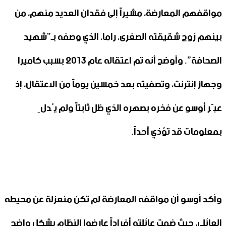
مواقفهم المعارضة، مشيراً إلى فقدان العديد منهم، من
بينهم زوج شقيقته الصغرى، راما، الذي وصفه بـ”شهيد
الصحافة”. وأوضح أنه تم اعتقاله عام 2013 بسبب كاميرا
وجهاز إنترنت، وتصفيته بعد خمسين يوماً من الاعتقال، إذ
عبّر أوسو عن فخره بصهره الذي ظل ثابتاً ولم يُدلِ
بمعلومات قد تؤذي أحداً.
وأكد أوسو أن مواقفه المعارضة لم تكن منعزلة عن محيطه
العائلي، حيث ضمت عائلته أفراداً عارضوا النظام بشكل واضح