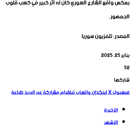
يعكس واقع الشارع السوري كان له أثر كبير في كسب قلوب
الجمهور.
المصدر: تلفزيون سوريا
يناير 25, 2025
52
‫X
تيلقرام
واتساب
لينكدإن
فيسبوك
شاركها
فيسبوك
‫X
لينكدإن
واتساب
تيلقرام
مشاركة عبر البريد
طباعة
الأخيرة
الأشهر