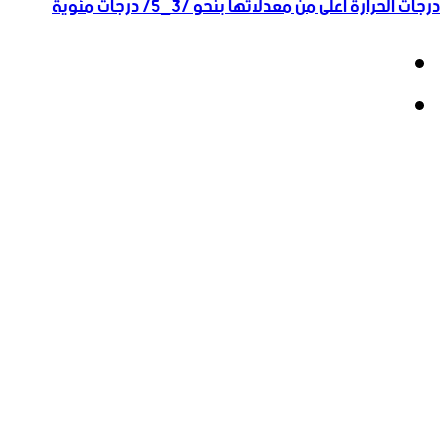
درجات الحرارة أعلى من معدلاتها بنحو /3_5/ درجات مئوية