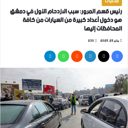
محليات
رئيس قسم المرور: سبب الازدحام الأول في دمشق
هو دخول أعداد كبيرة من السيارات من كافة
المحافظات إليها
يناير 25, 2025
230
فيسبوك
‫X
لينكدإن
واتساب
تيلقرام