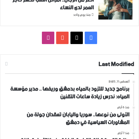
العمر لدى النساء
منذ يوم واحد
فيسبوك
‫X
‫YouTube
انستقرام
Last Modified
أغسطس 11, 2025
برنامج جديد للتزود بالمياه بدمشق وريفها .. مدير مؤسسة
المياه: ندرس زيادة ساعات التقنين
منذ 6 أيام
الأولى من نوعها.. سوريا واليابان تعقدان جولة من
المشاورات السياسية في دمشق
منذ 7 أيام