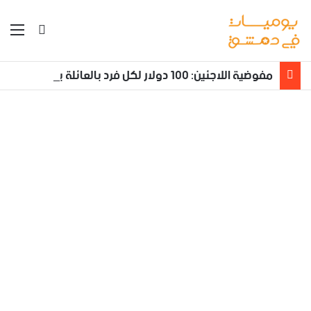
بحث عن
الق
مفوضية اللاجئين: 100 دولار لكل فرد بالعائلة يعود طوعا من لبنان إلى سوريا مع تأمين نقله