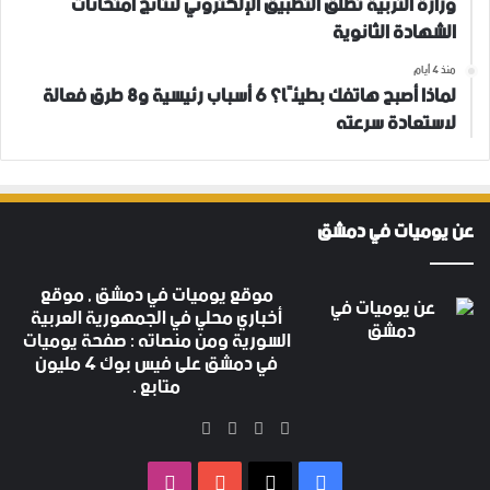
وزارة التربية تطلق التطبيق الإلكتروني لنتائج امتحانات
الشهادة الثانوية
منذ 4 أيام
لماذا أصبح هاتفك بطيئًا؟ 6 أسباب رئيسية و8 طرق فعالة
لاستعادة سرعته
عن يوميات في دمشق
موقع يوميات في دمشق , موقع
أخباري محلي في الجمهورية العربية
السورية ومن منصاته : صفحة يوميات
في دمشق على فيس بوك 4 مليون
متابع .
‫X
فيسبوك
‫YouTube
انستقرام
فيسبوك
‫X
‫YouTube
انستقرام