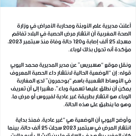
أعلنت مديرية علم الأوبئة ومحاربة الأمراض في وزارة
الصحة المغربية أن انتشار مرض الحصبة في البلاد تفاقم
مسجلا 25 ألف إصابة و120 حالة وفاة منذ سبتمبر 2023،
مؤكدة أنه تحول بذلك لوباء.
ونقل موقع “هسبريس” عن مدير المديرية محمد اليوبي
قوله: إن “الوضعية الحالية لانتشار داء الحصبة المعروف
في الأوساط الشعبية باسم “بوحمرون” لدى المغاربة
يمكن أن نطلق عليها تسمية وباء”، مشيرا إلى أن تعريف
الوباء هو انتشار بطريقة غير عادية لفيروس أو مرض ما،
وهو ما ينطبق على هذه الحالة.
وأوضح اليوبي أن الوضعية هي “غير عادية، فمنذ بداية
انتشار المرض في سبتمبر 2023 سجلت 25 ألف حالة، بينما
كان المغرب يشهد في السابق ما بين ثلاث إلى أربع حالات