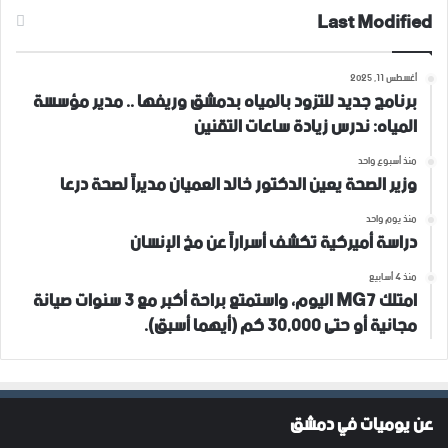
Last Modified
أغسطس 11, 2025
برنامج جديد للتزود بالمياه بدمشق وريفها .. مدير مؤسسة
المياه: ندرس زيادة ساعات التقنين
منذ أسبوع واحد
وزير الصحة يعين الدكتور خالد العميان مديراً لصحة درعا
منذ يوم واحد
دراسة أميركية تكشف أسراراً عن مخ الإنسان
منذ 4 أسابيع
امتلك MG7 اليوم، واستمتع براحة أكبر مع 3 سنوات صيانة
مجانية أو حتى 30,000 كم (أيهما أسبق).
عن يوميات في دمشق