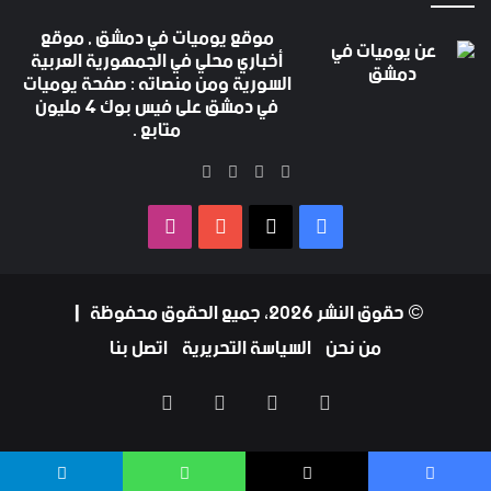
موقع يوميات في دمشق , موقع
أخباري محلي في الجمهورية العربية
السورية ومن منصاته : صفحة يوميات
في دمشق على فيس بوك 4 مليون
متابع .
‫X
فيسبوك
‫YouTube
انستقرام
فيسبوك
‫X
‫YouTube
انستقرام
© حقوق النشر 2026، جميع الحقوق محفوظة |
من نحن
السياسة التحريرية
اتصل بنا
فيسبوك
‫X
‫YouTube
انستقرام