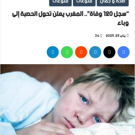
صحة و جمال
منوعات
منوعات
“سجل 120 وفاة”.. المغرب يعلن تحول الحصبة إلى
وباء
يناير 25, 2025
34
فيسبوك
‫X
لينكدإن
واتساب
تيلقرام