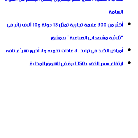
السامة
أكثر من 300 علامة تجارية تمثل 13 دولة و10 آلاف زائر في
“ثلاثية ‏مشهداني الصناعية” بدمشق
أمراض الكبد في تزايد.. 3 عادات تحميه و3 أخرى تسرّع تلفه
ارتفاع سعر الذهب 150 ليرة في السوق المحلية‎