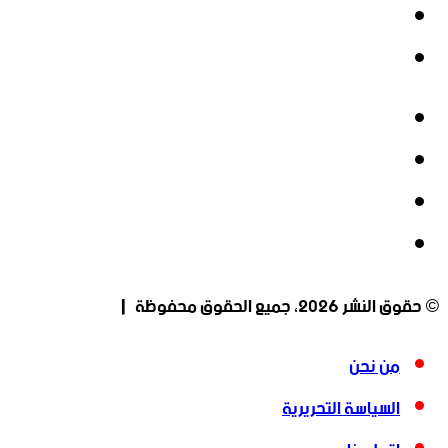
‫YouTube
انستقرام
فيسبوك
‫X
‫YouTube
انستقرام
© حقوق النشر 2026، جميع الحقوق محفوظة |
من نحن
السياسة التحريرية