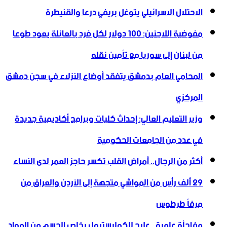
الاحتلال الاسرائيلي يتوغل بريفي درعا والقنيطرة
مفوضية اللاجئين: 100 دولار لكل فرد بالعائلة يعود طوعا
من لبنان إلى سوريا مع تأمين نقله
المحامي العام بدمشق يتفقد أوضاع النزلاء في سجن دمشق
المركزي
وزير التعليم العالي: إحداث كليات وبرامج أكاديمية جديدة
في عدد من الجامعات الحكومية
أكثر من الرجال.. أمراض القلب تكسر حاجز العمر لدى النساء
29 ألف رأس من المواشي متجهة إلى الأردن ‏والعراق من
مرفأ طرطوس
مفاجأة علمية.. علاج للكوليسترول يخلص الجسم من المواد