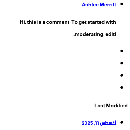
Ashlee Merritt
Hi, this is a comment. To get started with
moderating, editi...
فيسبوك
‫X
‫YouTube
انستقرام
Last Modified
أغسطس 11, 2025