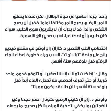
يُعدّ جزءا أساسيا من حياة الإنسان، لكن عندما يتعلق
الأمر بالرضّع، يصبح الأمر مختلفا تماما’ فقبل أن يصبح
الشخص والدا، قد لا يدرك أن لا يشربون سوى الحليب، سواء
كان طبيعيا أو اصطناعيا، لسبب صحي بالغ الأهمية.
اختصاصي الطب الشهير د. كاران راج أوضح في مقطع فيديو
رائج على منصة “تيك توك”، السبب وراء خطورة إعطاء الماء
للرضّع قبل بلوغهم ستة أشهر.
وقال: “إذا كنت تمتلك إنسانا صغيرا، أو تتوقع قدوم واحد
قريبا، أو حتى تعرف أحدهم، فلا تعطِه الماء أبداً قبل
بلوغه ستة أشهر؛ لأن ذلك قد يكون مميتا”.
وأوضح د. راج أن كليتي الرضيع تكونان أصغر حجما وغير
ناضجتين بما يكفي لتصفية المياه بشكل صحيح؛ ما يجعله