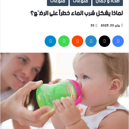
صحة و جمال
منوعات
منوعات
لماذا يشكل شرب الماء خطراً على الرضّع؟
يناير 30, 2025
30
فيسبوك
‫X
لينكدإن
واتساب
تيلقرام