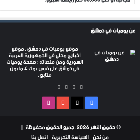
عن يوميات في دمشق
موقع يوميات في دمشق , موقع
أخباري محلي في الجمهورية العربية
السورية ومن منصاته : صفحة يوميات
في دمشق على فيس بوك 4 مليون
متابع .
‫X
فيسبوك
‫YouTube
انستقرام
فيسبوك
‫X
‫YouTube
انستقرام
© حقوق النشر 2026، جميع الحقوق محفوظة |
من نحن
السياسة التحريرية
اتصل بنا