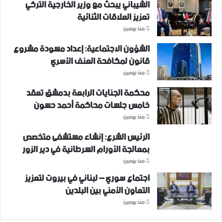
الشيباني يبحث مع وزير الخارجية التركي
تعزيز العلاقات الثنائية
منذ يومين
الشؤون الاجتماعية: إعداد مسودة مشروع
قانون لمكافحة العنف الأسري ‏
منذ يومين
محكمة الجنايات الرابعة بدمشق تعقد
خامس جلسات محاكمة أحمد حسون
منذ يومين
الرئيس الشرع: إنشاء ‌‏مستشفى متخصص
بمعالجة الأورام السرطانية في دير الزور
منذ يومين
اجتماع سوري – لبناني في بيروت لتعزيز
التعاون ‏الأمني ‏بين البلدين
منذ يومين