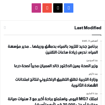
فيسبوك
‫X
‫YouTube
انستقرام
Last Modified
أغسطس 11, 2025
برنامج جديد للتزود بالمياه بدمشق وريفها .. مدير مؤسسة
المياه: ندرس زيادة ساعات التقنين
منذ أسبوعين
وزير الصحة يعين الدكتور خالد العميان مديراً لصحة درعا
منذ 5 أيام
وزارة التربية تطلق التطبيق الإلكتروني لنتائج امتحانات
الشهادة الثانوية
منذ 4 أسابيع
امتلك MG7 اليوم، واستمتع براحة أكبر مع 3 سنوات صيانة
مجانية أو حتى 30,000 كم (أيهما أسبق).