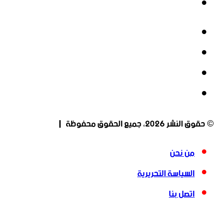
انستقرام
فيسبوك
‫X
‫YouTube
انستقرام
© حقوق النشر 2026، جميع الحقوق محفوظة |
من نحن
السياسة التحريرية
اتصل بنا