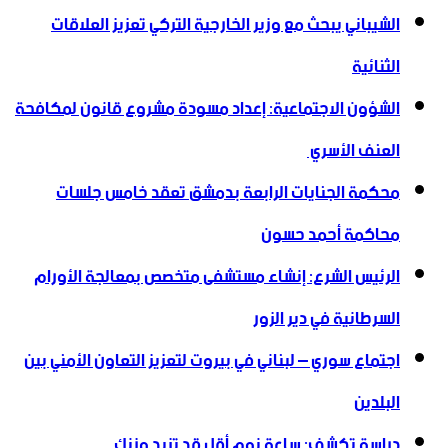
الشيباني يبحث مع وزير الخارجية التركي تعزيز العلاقات
الثنائية
الشؤون الاجتماعية: إعداد مسودة مشروع قانون لمكافحة
العنف الأسري ‏
محكمة الجنايات الرابعة بدمشق تعقد خامس جلسات
محاكمة أحمد حسون
الرئيس الشرع: إنشاء ‌‏مستشفى متخصص بمعالجة الأورام
السرطانية في دير الزور
اجتماع سوري – لبناني في بيروت لتعزيز التعاون ‏الأمني ‏بين
البلدين
دراسة تكشف: ساعة نوم أقل قد تزيد وزنك