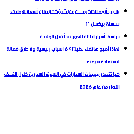
بسبب أزمة الذاكرة.. “غوغل” تؤكد ارتفاع أسعار هواتف
سلسلة بيكسل 11
دراسة: أسرار إطالة العمر تبدأ قبل الولادة
لماذا أصبح هاتفك بطيئًا؟ 6 أسباب رئيسية و8 طرق فعالة
لاستعادة سرعته
كيا تتصدر مبيعات السيارات في السوق السورية خلال النصف
الأول من عام 2026