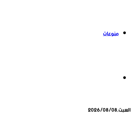
منوعات
بحث
السبت,2026/08/08
عن
أخبار عاجلة