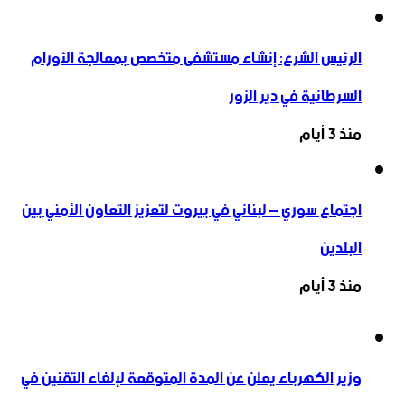
الرئيس الشرع: إنشاء ‌‏مستشفى متخصص بمعالجة الأورام
السرطانية في دير الزور
منذ 3 أيام
اجتماع سوري – لبناني في بيروت لتعزيز التعاون ‏الأمني ‏بين
البلدين
منذ 3 أيام
وزير الكهرباء يعلن عن المدة المتوقعة لإلغاء التقنين في