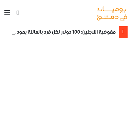
بحث عن
الق
مفوضية اللاجئين: 100 دولار لكل فرد بالعائلة يعود طوعا من لبنان إلى سوريا مع تأمين نقله