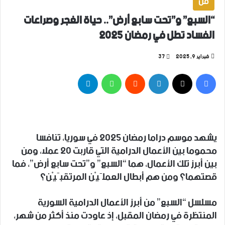
فن
“السبع” و”تحت سابع أرض”.. حياة الغجر وصراعات
الفساد تطل في رمضان 2025
فبراير 9, 2025
37
فيسبوك
‫X
لينكدإن
واتساب
تيلقرام
يشهد موسم دراما رمضان 2025 في سوريا، تنافسا
محموما بين الأعمال الدرامية التي قاربت 20 عملا، ومن
بين أبرز تلك الأعمال، هما “السبع” و”تحت سابع أرض”، فما
قصتهما؟ ومن هم أبطال العملَيْن المرتقبَيْن؟
مسلسل “السبع” من أبرز الأعمال الدرامية السورية
المنتظرة في رمضان المقبل، إذ عاودت منذ أكثر من شهر،