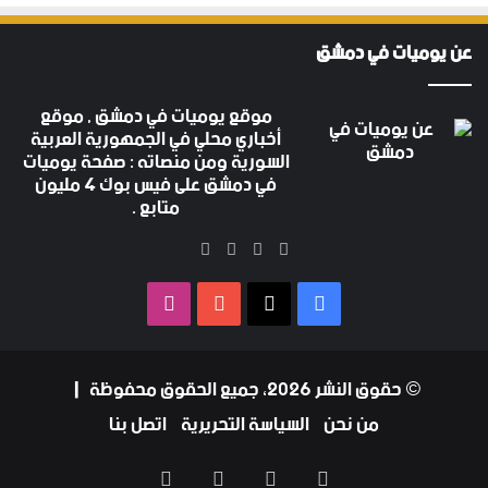
عن يوميات في دمشق
موقع يوميات في دمشق , موقع
أخباري محلي في الجمهورية العربية
السورية ومن منصاته : صفحة يوميات
في دمشق على فيس بوك 4 مليون
متابع .
‫X
فيسبوك
‫YouTube
انستقرام
فيسبوك
‫X
‫YouTube
انستقرام
© حقوق النشر 2026، جميع الحقوق محفوظة |
من نحن
السياسة التحريرية
اتصل بنا
فيسبوك
‫X
‫YouTube
انستقرام