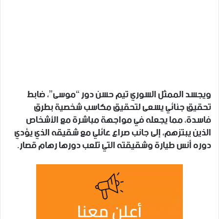
ويجسد الممثل السوري تيم حسن دور “موسى”، ضابط
تحقيق جنائي يسعى لتحقيق مكاسب شخصية بطرق
فاسدة، مما يجعله في مواجهة مباشرة مع الأشخاص
الذين يبتزهم، إلى جانب صراع عائلي مع شقيقه الذي يؤدي
دوره أنس طيارة وشقيقته التي تلعب دورها رهام قصار.