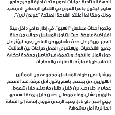
الجهة الإنتاجية عمليات تصويره تحت إدارة المخرج فادي
سليم، ليكون جاهزا للعرض في السباق الرمضاني المرتقب،
وذلك وفقا لما أعلنته الشركة المنتجة “غولدن لاين”.
وتدور أحداث مسلسل “السبع”، في إطار درامي داخل بيئة
افتراضية غامضة، حيث يتناول المسلسل جوانب من حياة
الغجر، ويركز على حدث مأساوي من الماضي يعود ليؤثر على
جميع الشخصيات، ويستعرض العمل صراعات بين العائلات
حول المال والنفوذ، ويتعمق في تفاصيل معقدة لحكاية
انتقام طويلة مليئة بالتقلبات والمفاجآت.
ويشارك في بطولة المسلسل، مجموعة من الممثلين
السوريين، من بينهم، باسم ياخور، أمل عرفة، عبد المنعم
عمايري، حلا رجب، يزن خليل، طلال مارديني، جلال شموط،
طارق مرعشلي، وفاء موصللي، حسن خليل، روعة السعدي،
جيني إسبر، دلع نادر، وعبد الرحمن قويدر، إضافة إلى الفنانة
الجزائرية أمل بوشوشة.