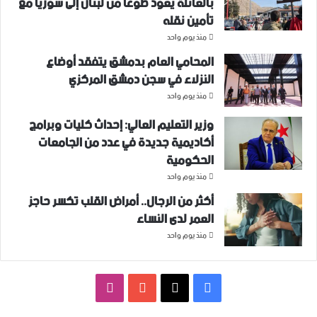
بالعائلة يعود طوعا من لبنان إلى سوريا مع
تأمين نقله
منذ يوم واحد
المحامي العام بدمشق يتفقد أوضاع
النزلاء في سجن دمشق المركزي
منذ يوم واحد
وزير التعليم العالي: إحداث كليات وبرامج
أكاديمية جديدة في عدد من الجامعات
الحكومية
منذ يوم واحد
أكثر من الرجال.. أمراض القلب تكسر حاجز
العمر لدى النساء
منذ يوم واحد
فيسبوك
‫X
‫YouTube
انستقرام