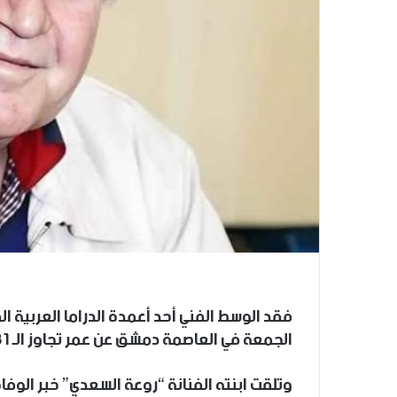
فقد الوسط الفني أحد أعمدة الدراما العربية ا
الجمعة في العاصمة دمشق عن عمر تجاوز الـ 81 عاماً بعد معاناة امتدت لخمس سنوات مع المرض.
وتلقت ابنته الفنانة “روعة السعدي” خبر الوفا