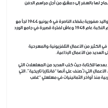
سماح لها بالسفر إلى دمشق من أجل مراسم الدفن
و”هاني السعدي” ممثل فلسطيني سوري من مواليد صفورية بقضاء الناصرة في 6 يونيو 1944 لجأ مع
أسرته إلى سوريا طفلاً في الرابعة من العمر أيام النكبة عام 1948 وعاش لفترة قصيرة في جامع الورد
بة الفنانين منذ عام 1973, شارك في الكثير من الأعمال التلفزيونية والمسرحية
لى العديد من الأعمال الإذاعية.
ل في العام 2002 حيث تفرغ بعدها للكتابة حيث كتب العديد من المسلسلات التي
لأعمال التي تُصنف على أنها “فانتازيا تاريخية”، التي
عربية منذ أواخر الثمانينيات في مسلسلي “غضب