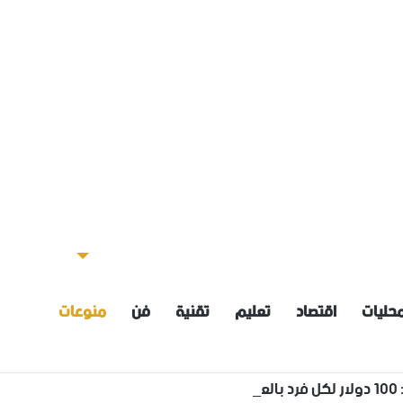
حليات
اقتصاد
تعليم
تقنية
فن
منوعات
نقله