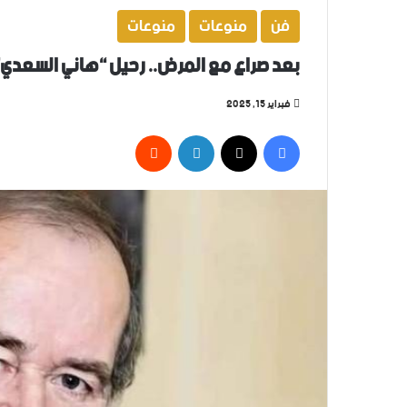
فن
منوعات
منوعات
بعد صراع مع المرض.. رحيل “هاني السعدي” رائ
فبراير 15, 2025
فيسبوك
‫X
لينكدإن