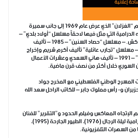
ودخل هاني السعدي عالم التمثيل من خلال فيلم “الغزلان” الذي عرض عام 1969 إلى جانب سميرة
الدرامية التي مثل فيها لاحقاً مسلسل “أولاد بلدي” –
1971 – تأليف أكرم شريم، إخراج علاء الدين كوكش. – مسلسل “حصاد السنين” – 1985 – تأليف
 – مسلسل “تجارب عائلية” تأليف أكرم شريم وإخراج
علاء الدين كوكش. – مسلسل “حي نسيه الزمن” – 1991 – تأليف هاني السعدي وعشرات الأعمال
ون السوري خلال أكثر من نصف قرن ماضية.
 المسرح الوطني الفلسطيني مع المخرج جواد
أسدي”. وفي مسرحية “حفلة سمر من أجل 5 حزيران و- رأس مملوك جابر – للكاتب الراحل سعد الله
 الإتجاه المعاكس وفيلم الحدود و”التقرير” للفنان
“دريد لحام” وفيلم “الباقي”، ومن مؤلفاته الدرامية ليلة الرجال (1976)، الطيور الجارحة (1995)،