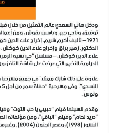
توفيق، وناجي جبر، وياسين بقوش ، ومن أعماله 
الدكتور. زهير براق وإخراج علاء الدين كوكش.
الدرامية الأخرى التي عرضت على شاشة التلفزي
علاوة على ذلك شارك ممثلاً في جميع مسرحيات
ال
ونوس.
وقدم للسينما فيلم “حبيبي يا حب التوت” وفيلم
النسور (1998)، وعصر الجنون (2004). وغيرها من السهرات التلفزيونية.