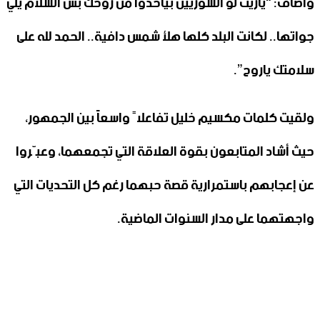
وأضاف: “ياريت لو السوريين بياخدوا من روحك بس السلام يلي
جواتها.. لكانت البلد كلها هلأ شمس دافية.. الحمد لله على
سلامتك ياروح”.
ولقيت كلمات مكسيم خليل تفاعلاً واسعاً بين الجمهور،
حيث أشاد المتابعون بقوة العلاقة التي تجمعهما، وعبّروا
عن إعجابهم باستمرارية قصة حبهما رغم كل التحديات التي
واجهتهما على مدار السنوات الماضية.