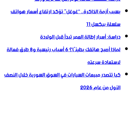
بسبب أزمة الذاكرة.. “غوغل” تؤكد ارتفاع أسعار هواتف
سلسلة بيكسل 11
دراسة: أسرار إطالة العمر تبدأ قبل الولادة
لماذا أصبح هاتفك بطيئًا؟ 6 أسباب رئيسية و8 طرق فعالة
لاستعادة سرعته
كيا تتصدر مبيعات السيارات في السوق السورية خلال النصف
الأول من عام 2026