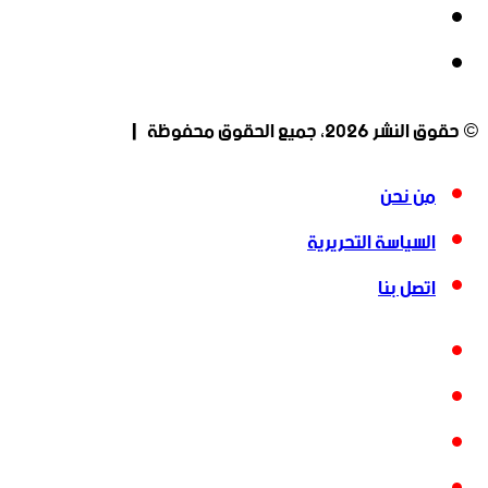
‫YouTube
انستقرام
© حقوق النشر 2026، جميع الحقوق محفوظة |
من نحن
السياسة التحريرية
اتصل بنا
فيسبوك
‫X
‫YouTube