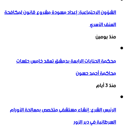
الشؤون الاجتماعية: إعداد مسودة مشروع قانون لمكافحة
العنف الأسري ‏
منذ يومين
محكمة الجنايات الرابعة بدمشق تعقد خامس جلسات
محاكمة أحمد حسون
منذ 3 أيام
الرئيس الشرع: إنشاء ‌‏مستشفى متخصص بمعالجة الأورام
السرطانية في دير الزور