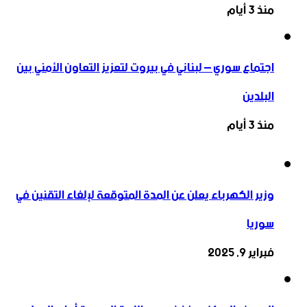
منذ 3 أيام
اجتماع سوري – لبناني في بيروت لتعزيز التعاون ‏الأمني ‏بين
البلدين
منذ 3 أيام
وزير الكهرباء يعلن عن المدة المتوقعة لإلغاء التقنين في
سوريا
فبراير 9, 2025