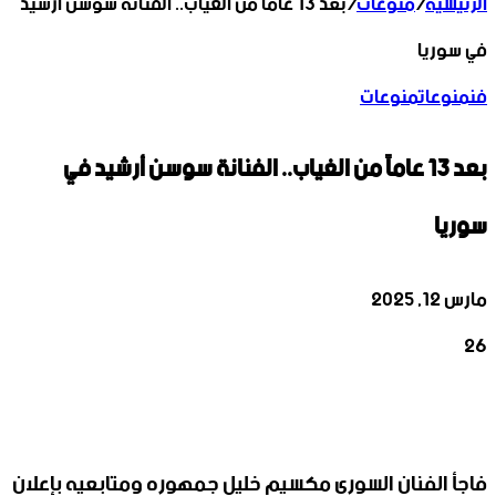
الرئيسية
/
منوعات
/
بعد 13 عاماً من الغياب.. الفنانة سوسن أرشيد
في سوريا
فن
منوعات
منوعات
بعد 13 عاماً من الغياب.. الفنانة سوسن أرشيد في
سوريا
مارس 12, 2025
26
‫X
تيلقرام
واتساب
لينكدإن
فيسبوك
فاجأ الفنان السوري مكسيم خليل جمهوره ومتابعيه بإعلان