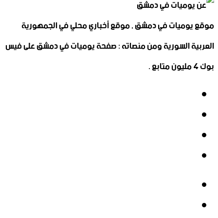
موقع يوميات في دمشق , موقع أخباري محلي في الجمهورية
العربية السورية ومن منصاته : صفحة يوميات في دمشق على فيس
بوك 4 مليون متابع .
فيسبوك
‫X
‫YouTube
انستقرام
فيسبوك
‫X