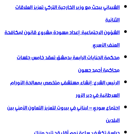
الشيباني يبحث مع وزير الخارجية التركي تعزيز العلاقات
الثنائية
الشؤون الاجتماعية: إعداد مسودة مشروع قانون لمكافحة
العنف الأسري ‏
محكمة الجنايات الرابعة بدمشق تعقد خامس جلسات
محاكمة أحمد حسون
الرئيس الشرع: إنشاء ‌‏مستشفى متخصص بمعالجة الأورام
السرطانية في دير الزور
اجتماع سوري – لبناني في بيروت لتعزيز التعاون ‏الأمني ‏بين
البلدين
دراسة تكشف: ساعة نوم أقل قد تزيد وزنك