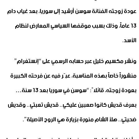
عودة زوجته الفنانة سوسن أرشيد إلى سوريا، بعد غياب دام
13 عاماً، وذلك بسبب موقفها السياسي المعارض لنظام
الأسد.
ونشر مكسيم خليل عبر حسابه الرسمي على “إنستغرام”
منشوراً خاصاً بهذه المناسبة، عبّر فيه عن فرحته الكبيرة
بعودة زوجته، قائلاً: “سوسن في سوريا بعد 13 سنة…
بعرف قديش كانوا صعبين عليكي.. قديش تعبتي.. وقديش
ضحيتي.. هلأ الشام منورة بزيارة هي الروح الأصيلة”.