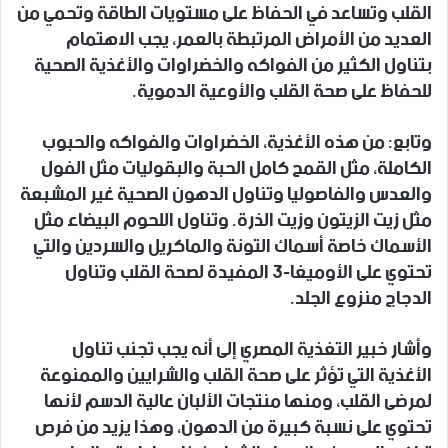
القلب وتساعد في الحفاظ على مستويات الطاقة وتحمي من
العديد من الأمراض المرتبطة بالعمر، يجب الاهتمام
بتناول الكثير من الفواكه والخضراوات والأغذية الصحية
للحفاظ على صحة القلب والأوعية الدموية.
وتابع: من هذه الأغذية، الخضراوات والفواكه والحبوب
الكاملة، مثل القمح كامل الحبة والبقوليات مثل الفول
والعدس والفاصوليا وتناول الدهون الصحية غير المشبعة
مثل زيت الزيتون وزيت الذرة. وتناول اللحوم البيضاء مثل
الأسماك خاصة أسماك التونة والماكريل والسردين والتي
تحتوي على الأوميغا-3 المفيدة لصحة القلب وتناول
الدجاج منزوع الجلد.
وأشار خبير التغذية المصري إلى أنه يجب تجنب تناول
الأغذية التي تؤثر على صحة القلب والشرايين والممنوعة
لمرضى القلب، ومنها منتجات الألبان عالية الدسم لأنها
تحتوي على نسبة كبيرة من الدهون، وهذا يزيد من فرص