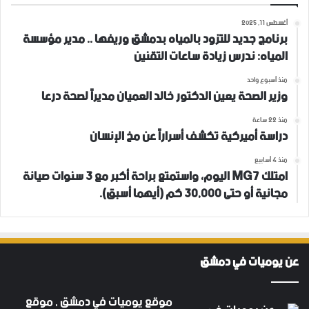
أغسطس 11, 2025
برنامج جديد للتزود بالمياه بدمشق وريفها .. مدير مؤسسة
المياه: ندرس زيادة ساعات التقنين
منذ أسبوع واحد
وزير الصحة يعين الدكتور خالد العميان مديراً لصحة درعا
منذ 22 ساعة
دراسة أميركية تكشف أسراراً عن مخ الإنسان
منذ 4 أسابيع
امتلك MG7 اليوم، واستمتع براحة أكبر مع 3 سنوات صيانة
مجانية أو حتى 30,000 كم (أيهما أسبق).
عن يوميات في دمشق
موقع يوميات في دمشق , موقع