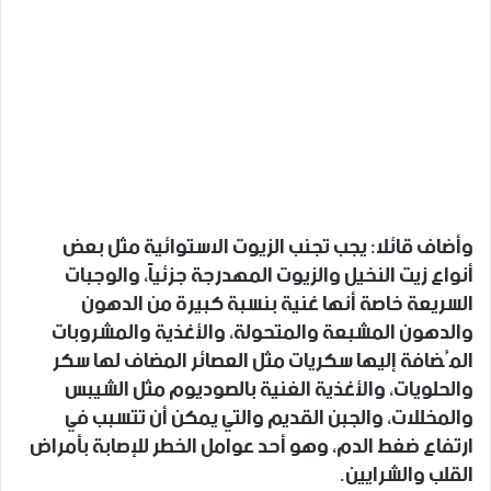
وأضاف قائلا: يجب تجنب الزيوت الاستوائية مثل بعض
أنواع زيت النخيل والزيوت المهدرجة جزئياً، والوجبات
السريعة خاصة أنها غنية بنسبة كبيرة من الدهون
والدهون المشبعة والمتحولة، والأغذية والمشروبات
المُضافة إليها سكريات مثل العصائر المضاف لها سكر
والحلويات، والأغذية الغنية بالصوديوم مثل الشيبس
والمخللات، والجبن القديم والتي يمكن أن تتسبب في
ارتفاع ضغط الدم، وهو أحد عوامل الخطر للإصابة بأمراض
القلب والشرايين.