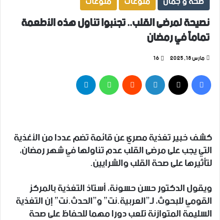
صحة و جمال
منوعات
منوعات
نصيحة لمرضى القلب.. تجنبوا تناول هذه الأطعمة
تماماً في رمضان
مارس 18, 2025
16
فيسبوك
‫X
لينكدإن
واتساب
تيلقرام
كشف خبير تغذية مصري عن قائمة تضم عددا من الأغذية
التي يجب على مرضى القلب عدم تناولها في شهر رمضان،
لتأثيرها على صحة القلب والشرايين.
ويقول الدكتور حسن حسونة، أستاذ التغذية بالمركز
القومي للبحوث، لـ”العربية.نت” و”الحدث.نت” إن التغذية
السليمة المتوازنة تلعب دورا مهما للحفاظ على صحة