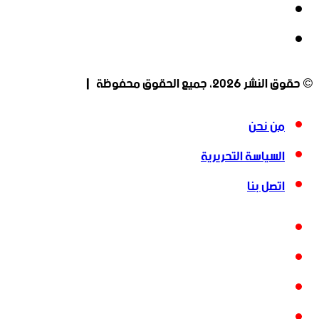
‫YouTube
انستقرام
© حقوق النشر 2026، جميع الحقوق محفوظة |
من نحن
السياسة التحريرية
اتصل بنا
فيسبوك
‫X
‫YouTube
انستقرام