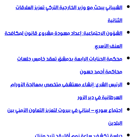
الشيباني يبحث مع وزير الخارجية التركي تعزيز العلاقات
الثنائية
الشؤون الاجتماعية: إعداد مسودة مشروع قانون لمكافحة
العنف الأسري ‏
محكمة الجنايات الرابعة بدمشق تعقد خامس جلسات
محاكمة أحمد حسون
الرئيس الشرع: إنشاء ‌‏مستشفى متخصص بمعالجة الأورام
السرطانية في دير الزور
اجتماع سوري – لبناني في بيروت لتعزيز التعاون ‏الأمني ‏بين
البلدين
دراسة تكشف: ساعة نوم أقل قد تزيد وزنك