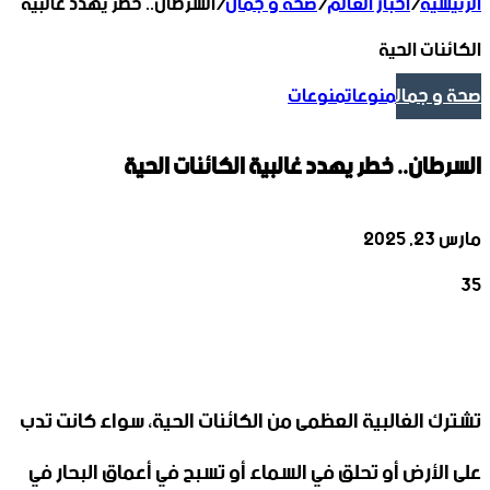
الرئيسية
/
أخبار العالم
/
صحة و جمال
/
السرطان.. خطر يهدد غالبية
الكائنات الحية
صحة و جمال
منوعات
منوعات
السرطان.. خطر يهدد غالبية الكائنات الحية
مارس 23, 2025
35
‫X
تيلقرام
واتساب
لينكدإن
فيسبوك
تشترك الغالبية العظمى من الكائنات الحية، سواء كانت تدب
على الأرض أو تحلق في السماء أو تسبح في أعماق البحار في