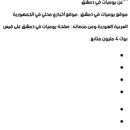
موقع يوميات في دمشق , موقع أخباري محلي في الجمهورية
العربية السورية ومن منصاته : صفحة يوميات في دمشق على فيس
بوك 4 مليون متابع .
فيسبوك
‫X
‫YouTube
انستقرام
فيسبوك
‫X