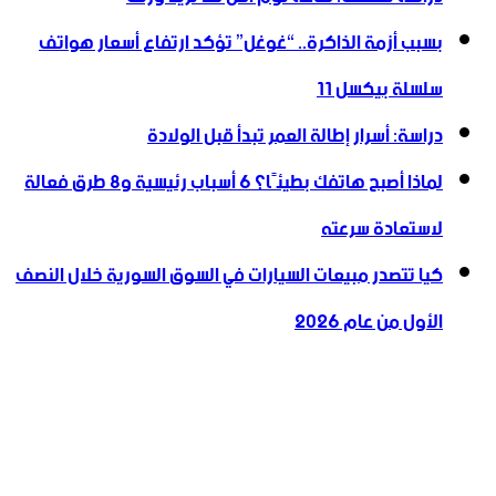
بسبب أزمة الذاكرة.. “غوغل” تؤكد ارتفاع أسعار هواتف
سلسلة بيكسل 11
دراسة: أسرار إطالة العمر تبدأ قبل الولادة
لماذا أصبح هاتفك بطيئًا؟ 6 أسباب رئيسية و8 طرق فعالة
لاستعادة سرعته
كيا تتصدر مبيعات السيارات في السوق السورية خلال النصف
الأول من عام 2026