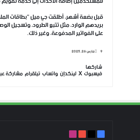
للمستخدمين إضافة الأحداث إلى خدمة تقويم جو
قبل بضعة أشهر، أطلقت جي ميل “بطاقات الملخص
بريدهم الوارد، مثل تتبع الطرود، وتسجيل الوص
على الفواتير المدفوعة، وغير ذلك.
9
مارس 26, 2025
‫X
فيسبوك
لينكدإن
تيلقرام
واتساب
شاركها
فيسبوك
‫X
لينكدإن
واتساب
تيلقرام
مشاركة عبر 
‫X
فيسبوك
‫YouTube
انستقرام