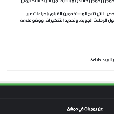
جل (جوجل كالندر) مباشرةً من البريد الإلكتروني.
” التي تتيح للمستخدمين القيام بإجراءات عبر
ول للرحلات الجوية، وتحديد التذكيرات، ووضع علامة
البريد
طباعة
عن يوميات في دمشق