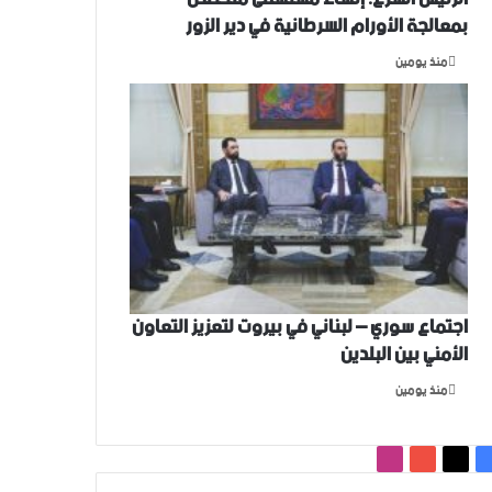
بمعالجة الأورام السرطانية في دير الزور
منذ يومين
اجتماع سوري – لبناني في بيروت لتعزيز التعاون
‏الأمني ‏بين البلدين
منذ يومين
‫X
فيسبوك
‫YouTube
انستقرام