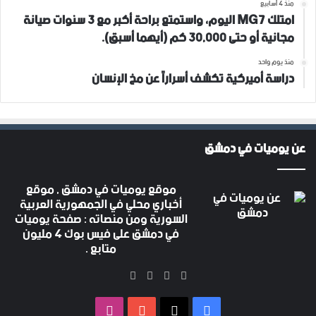
منذ 4 أسابيع
امتلك MG7 اليوم، واستمتع براحة أكبر مع 3 سنوات صيانة
مجانية أو حتى 30,000 كم (أيهما أسبق).
منذ يوم واحد
دراسة أميركية تكشف أسراراً عن مخ الإنسان
عن يوميات في دمشق
موقع يوميات في دمشق , موقع
أخباري محلي في الجمهورية العربية
السورية ومن منصاته : صفحة يوميات
في دمشق على فيس بوك 4 مليون
متابع .
‫X
فيسبوك
‫YouTube
انستقرام
فيسبوك
‫X
‫YouTube
انستقرام