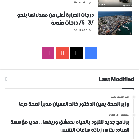
منذ 14 ساعة
درجات الحرارة أعلى من معدلاتها بنحو
/3_5/ درجات مئوية
منذ 23 ساعة
فيسبوك
‫X
‫YouTube
انستقرام
Last Modified
منذ أسبوع واحد
وزير الصحة يعين الدكتور خالد العميان مديراً لصحة درعا
أغسطس 11, 2025
برنامج جديد للتزود بالمياه بدمشق وريفها .. مدير مؤسسة
المياه: ندرس زيادة ساعات التقنين