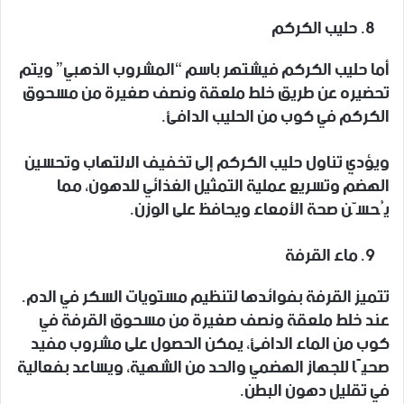
حليب الكركم
أما حليب الكركم فيشتهر باسم “المشروب الذهبي” ويتم
تحضيره عن طريق خلط ملعقة ونصف صغيرة من مسحوق
الكركم في كوب من الحليب الدافئ.
ويؤدي تناول حليب الكركم إلى تخفيف الالتهاب وتحسين
الهضم وتسريع عملية التمثيل الغذائي للدهون، مما
يُحسّن صحة الأمعاء ويحافظ على الوزن.
ماء القرفة
تتميز القرفة بفوائدها لتنظيم مستويات السكر في الدم.
عند خلط ملعقة ونصف صغيرة من مسحوق القرفة في
كوب من الماء الدافئ، يمكن الحصول على مشروب مفيد
صحيًا للجهاز الهضمي والحد من الشهية، ويساعد بفعالية
في تقليل دهون البطن.