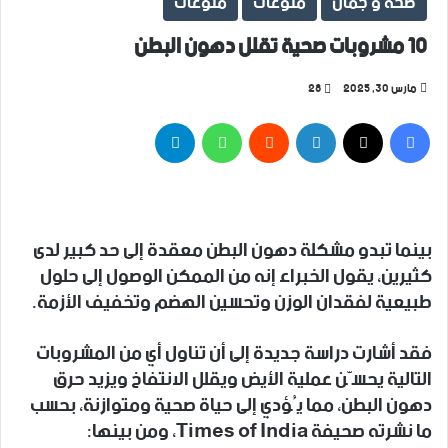
صحة و جمال
منوعات
منوعات
10 مشروبات صحية تقلل دهون البطن
مارس 30, 2025
28
فيسبوك
‫X
لينكدإن
واتساب
تيلقرام
بينما تبدو مشكلة دهون البطن معقدة إلى حد كبير لدى
كثيرين، يقول الخبراء إنه من الممكن الوصول إلى حلول
طبيعية لفقدان الوزن وتحسين الهضم وتخفيف الأزمة.
فقد أشارت دراسة جديدة إلى أن تناول أي من المشروبات
التالية يحسّن عملية الأيض ويقلل الانتفاخ ويزيد حرق
دهون البطن، مما يُؤدي إلى حياة صحية ومتوازنة، بحسب
ما نشرته صحيفة Times of India، ومن بينها: