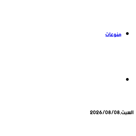
منوعات
بحث
السبت,2026/08/08
عن
أخبار عاجلة