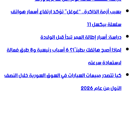
بسبب أزمة الذاكرة.. “غوغل” تؤكد ارتفاع أسعار هواتف
سلسلة بيكسل 11
دراسة: أسرار إطالة العمر تبدأ قبل الولادة
لماذا أصبح هاتفك بطيئًا؟ 6 أسباب رئيسية و8 طرق فعالة
لاستعادة سرعته
كيا تتصدر مبيعات السيارات في السوق السورية خلال النصف
الأول من عام 2026