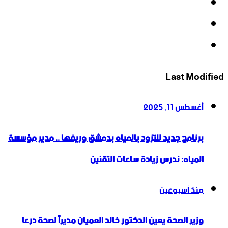
‫X
‫YouTube
انستقرام
Last Modified
أغسطس 11, 2025
برنامج جديد للتزود بالمياه بدمشق وريفها .. مدير مؤسسة
المياه: ندرس زيادة ساعات التقنين
منذ أسبوعين
وزير الصحة يعين الدكتور خالد العميان مديراً لصحة درعا