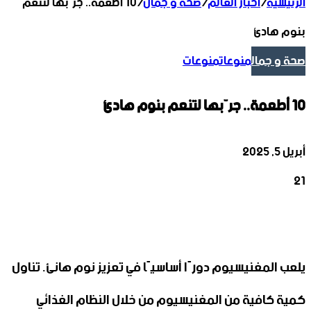
الرئيسية
/
أخبار العالم
/
صحة و جمال
/
10 أطعمة.. جرّبها لتنعم
بنوم هادئ
صحة و جمال
منوعات
منوعات
10 أطعمة.. جرّبها لتنعم بنوم هادئ
أبريل 5, 2025
21
‫X
تيلقرام
واتساب
لينكدإن
فيسبوك
يلعب المغنيسيوم دورًا أساسيًا في تعزيز نوم هانئ. تناول
كمية كافية من المغنيسيوم من خلال النظام الغذائي