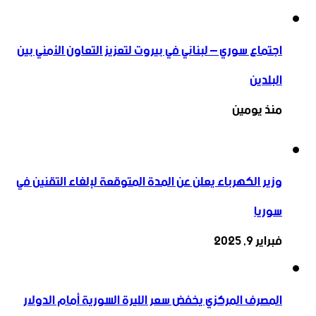
اجتماع سوري – لبناني في بيروت لتعزيز التعاون ‏الأمني ‏بين
البلدين
منذ يومين
وزير الكهرباء يعلن عن المدة المتوقعة لإلغاء التقنين في
سوريا
فبراير 9, 2025
المصرف المركزي يخفض سعر الليرة السورية أمام الدولار