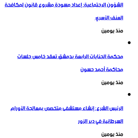
الشؤون الاجتماعية: إعداد مسودة مشروع قانون لمكافحة
العنف الأسري ‏
منذ يومين
محكمة الجنايات الرابعة بدمشق تعقد خامس جلسات
محاكمة أحمد حسون
منذ يومين
الرئيس الشرع: إنشاء ‌‏مستشفى متخصص بمعالجة الأورام
السرطانية في دير الزور
منذ يومين