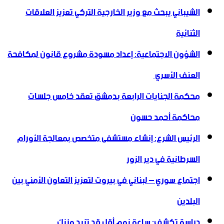
الشيباني يبحث مع وزير الخارجية التركي تعزيز العلاقات
الثنائية
الشؤون الاجتماعية: إعداد مسودة مشروع قانون لمكافحة
العنف الأسري ‏
محكمة الجنايات الرابعة بدمشق تعقد خامس جلسات
محاكمة أحمد حسون
الرئيس الشرع: إنشاء ‌‏مستشفى متخصص بمعالجة الأورام
السرطانية في دير الزور
اجتماع سوري – لبناني في بيروت لتعزيز التعاون ‏الأمني ‏بين
البلدين
دراسة تكشف: ساعة نوم أقل قد تزيد وزنك