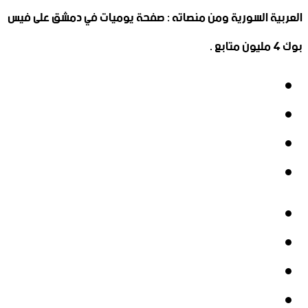
العربية السورية ومن منصاته : صفحة يوميات في دمشق على فيس
بوك 4 مليون متابع .
فيسبوك
‫X
‫YouTube
انستقرام
فيسبوك
‫X
‫YouTube
انستقرام