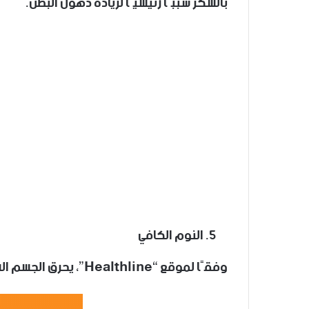
بالسكر سببًا رئيسيًا لزيادة دهون البطن.
وفقًا لموقع “Healthline”، يحرق الجسم السعرات الحرارية أثناء النوم بما يتناسب مع الوزن.