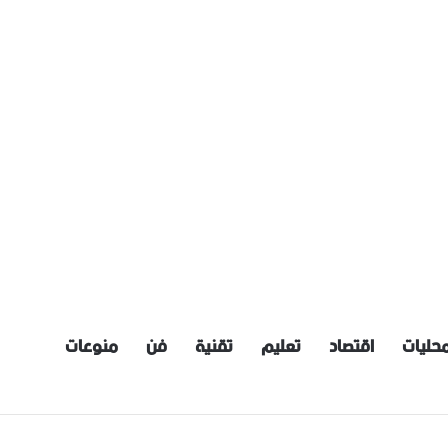
حليات
اقتصاد
تعليم
تقنية
فن
منوعات
إنشاء ‌‏مستشفى متخصص بمعالجة الأورام السرطانية في دير الزور