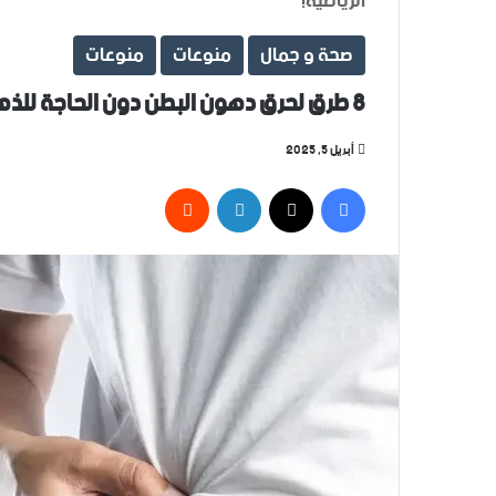
الرياضية!
صحة و جمال
منوعات
منوعات
8 طرق لحرق دهون البطن دون الحاجة للذهاب إلى صالة الألعاب الرياضية!
أبريل 5, 2025
فيسبوك
‫X
لينكدإن