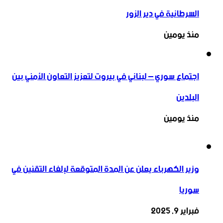
السرطانية في دير الزور
منذ يومين
اجتماع سوري – لبناني في بيروت لتعزيز التعاون ‏الأمني ‏بين
البلدين
منذ يومين
وزير الكهرباء يعلن عن المدة المتوقعة لإلغاء التقنين في
سوريا
فبراير 9, 2025