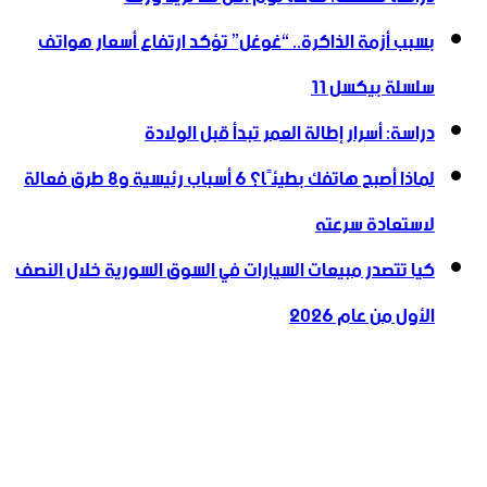
بسبب أزمة الذاكرة.. “غوغل” تؤكد ارتفاع أسعار هواتف
سلسلة بيكسل 11
دراسة: أسرار إطالة العمر تبدأ قبل الولادة
لماذا أصبح هاتفك بطيئًا؟ 6 أسباب رئيسية و8 طرق فعالة
لاستعادة سرعته
كيا تتصدر مبيعات السيارات في السوق السورية خلال النصف
الأول من عام 2026