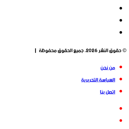
‫X
‫YouTube
انستقرام
© حقوق النشر 2026، جميع الحقوق محفوظة |
من نحن
السياسة التحريرية
اتصل بنا
فيسبوك
‫X