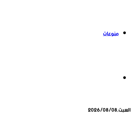
منوعات
بحث
السبت,2026/08/08
عن
أخبار عاجلة