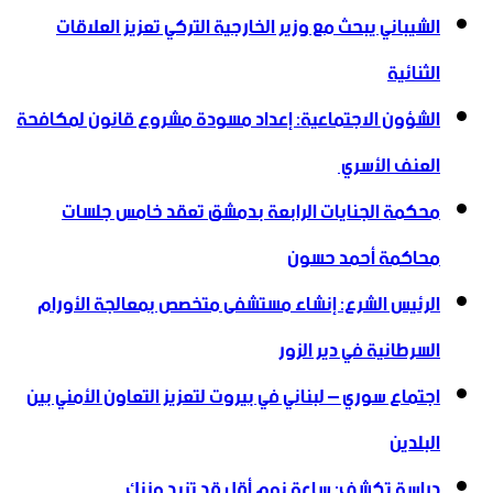
الشيباني يبحث مع وزير الخارجية التركي تعزيز العلاقات
الثنائية
الشؤون الاجتماعية: إعداد مسودة مشروع قانون لمكافحة
العنف الأسري ‏
محكمة الجنايات الرابعة بدمشق تعقد خامس جلسات
محاكمة أحمد حسون
الرئيس الشرع: إنشاء ‌‏مستشفى متخصص بمعالجة الأورام
السرطانية في دير الزور
اجتماع سوري – لبناني في بيروت لتعزيز التعاون ‏الأمني ‏بين
البلدين
دراسة تكشف: ساعة نوم أقل قد تزيد وزنك